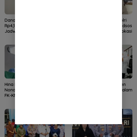
Dana BOS Madrasah Tahap II
Pakar Hukum Dorong Polri
Rp4,1 Triliun Segera Cair, Ini
Tindak Tegas Konten Medsos
Jadwalnya
yang Mengandung Provokasi
Hina Pasien BPJS, UGM
KBPBI Apresiasi Komitmen
Nonaktifkan Mahasiswi PPDS
Kapolri Kawal Aspirasi dalam
FK-KMK Selama 3 Bulan
Pembahasan RUU
Ketenagakerjaan