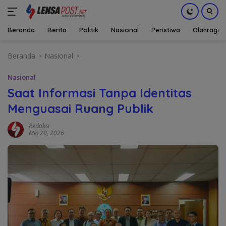
Beranda
Berita
Politik
Nasional
Peristiwa
Olahraga
Langsung
Beranda
Nasional
ke
konten
Nasional
Saat Informasi Tanpa Identitas
Menguasai Ruang Publik
Redaksi
Mei 20, 2026