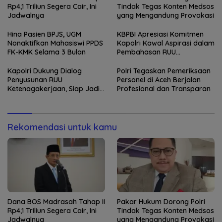
Rp4,1 Triliun Segera Cair, Ini
Tindak Tegas Konten Medsos
Jadwalnya
yang Mengandung Provokasi
Hina Pasien BPJS, UGM
KBPBI Apresiasi Komitmen
Nonaktifkan Mahasiswi PPDS
Kapolri Kawal Aspirasi dalam
FK-KMK Selama 3 Bulan
Pembahasan RUU
Ketenagakerjaan
Kapolri Dukung Dialog
Polri Tegaskan Pemeriksaan
Penyusunan RUU
Personel di Aceh Berjalan
Ketenagakerjaan, Siap Jadi
Profesional dan Transparan
Jembatan Aspirasi Buruh
Rekomendasi untuk kamu
Dana BOS Madrasah Tahap II
Pakar Hukum Dorong Polri
Rp4,1 Triliun Segera Cair, Ini
Tindak Tegas Konten Medsos
Jadwalnya
yang Mengandung Provokasi