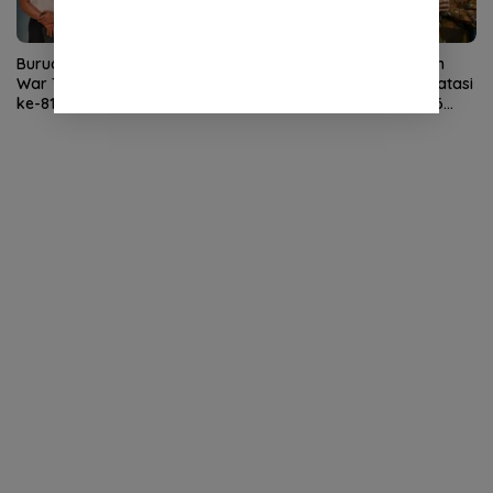
Buruan Daftar! Istana Buka
Mendikdasmen Terbitkan
War Tiket Ikuti Upacara HUT
Aturan Sekolah Aman, Batasi
ke-81 RI di Istana
Gawai Siswa di Bawah 16
Tahun