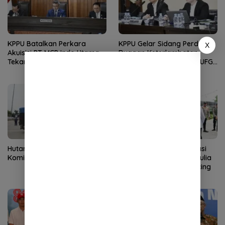
KPPU Batalkan Perkara
KPPU Gelar Sidang Perdana
X
Akuisisi PT MCP Indo Utama,
Dugaan Keterlambatan
Tekankan Kepastian Hukum
Notifikasi Akuisisi oleh MUFG
Bank
Hutama Karya Tegaskan
Wakapolri Dorong Inovasi
Komitmen Zero ODOL
Personel, Bripda Putra Aulia
Jadi Teladan Green Policing