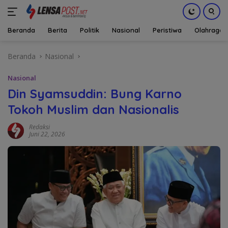
Beranda
Berita
Politik
Nasional
Peristiwa
Olahraga
Langsung
Beranda
Nasional
ke
konten
Nasional
Din Syamsuddin: Bung Karno
Tokoh Muslim dan Nasionalis
Redaksi
Juni 22, 2026