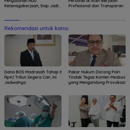
Penyusunan RUU
Personel di Aceh Berjalan
Ketenagakerjaan, Siap Jadi
Profesional dan Transparan
Jembatan Aspirasi Buruh
Rekomendasi untuk kamu
Dana BOS Madrasah Tahap II
Pakar Hukum Dorong Polri
Rp4,1 Triliun Segera Cair, Ini
Tindak Tegas Konten Medsos
Jadwalnya
yang Mengandung Provokasi