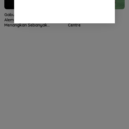
Gabung Persiraja, Daniel
Persis Agendakan TC di
Alemão Targetkan
Garudayaksa Training
Menangkan Sebanyak
Centre
Mungkin Pertandingan