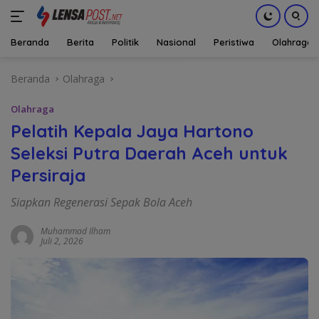
Beranda
Berita
Politik
Nasional
Peristiwa
Olahraga
Langsung
Beranda
Olahraga
ke
konten
Olahraga
Pelatih Kepala Jaya Hartono
Seleksi Putra Daerah Aceh untuk
Persiraja
Siapkan Regenerasi Sepak Bola Aceh
Muhammad Ilham
Juli 2, 2026