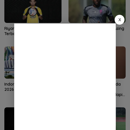
X
Riyandi Siap Beri Kontribusi
Persis Rekrut 2 Pemain Asing
Terbaik untuk Dewa United
Baru
Indonesia Open Taekwondo
Dek Gam Tunjuk Ari Nanda
2026 Resmi Bergulir
sebagai COO Persiraja,
Perkuat Manajemen Hadapi
Musim Baru