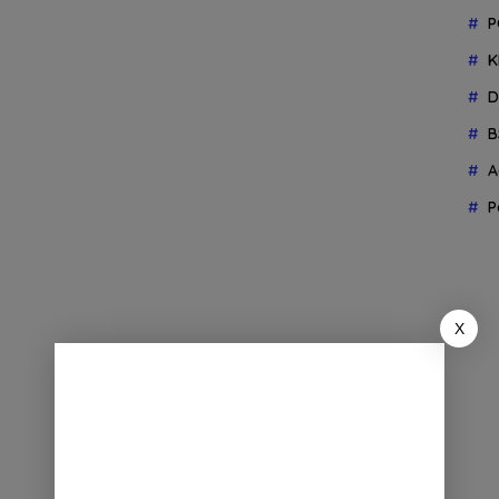
P
K
D
B
A
P
X