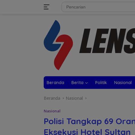
Langsung
tutup
ke
konten
Beranda
Berita
Politik
Nasional
Beranda
Nasional
Nasional
Polisi Tangkap 69 Ora
Eksekusi Hotel Sultan