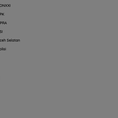
ONXXI
PK
PRA
SI
ceh Selatan
olisi