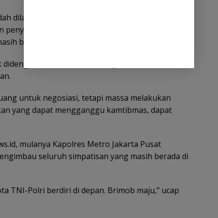
ah dilakukan saat proses eksekusi. Pertama,
 penyitaan, kemudian imbauan secara persuasif
ih berada di area eks Hotel Sultan.
k didengar oleh massa. Mereka justru melakukan
an.
ruang untuk negosiasi, tetapi massa melakukan
kan yang dapat mengganggu kamtibmas, dapat
.id, mulanya Kapolres Metro Jakarta Pusat
engimbau seluruh simpatisan yang masih berada di
a TNI-Polri berdiri di depan. Brimob maju,” ucap