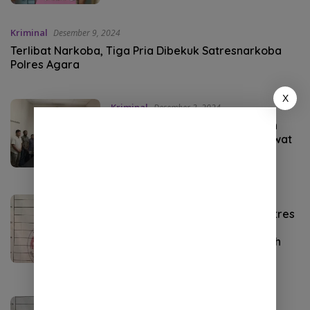
Kriminal
Desember 9, 2024
Terlibat Narkoba, Tiga Pria Dibekuk Satresnarkoba
Polres Agara
X
Kriminal
Desember 3, 2024
Satreskrim Polres Aceh Selatan
Selesaikan Kasus Pencurian Lewat
RJ
Kriminal
Desember 2, 2024
Pria Paruh Baya Diamankan Satres
Narkoba Polres Aceh
Selatan,Diduga Pelaku Penyalah
Gunaan Narkotika
Kriminal
November 23, 2024