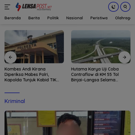
Beranda
Berita
Politik
Nasional
Peristiwa
Olahraga
Langsung
ke
konten
Kombes Andi Kirana
Hutama Karya Uji Coba
Diperiksa Mabes Polri,
Contraflow di KM 55 Tol
Kapolda Tunjuk Kabid TIK
Binjai–Langsa Selama
sebagai Pelaksana Tugas
Pemeliharaan Jembatan
Kapolresta Banda Aceh
Kriminal