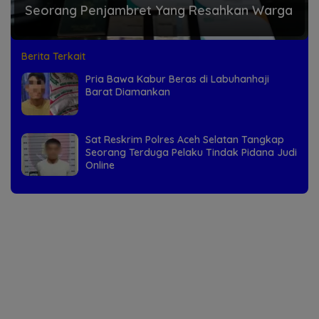
Seorang Penjambret Yang Resahkan Warga
Berita Terkait
Pria Bawa Kabur Beras di Labuhanhaji
Barat Diamankan
Sat Reskrim Polres Aceh Selatan Tangkap
Seorang Terduga Pelaku Tindak Pidana Judi
Online