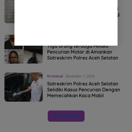
Mendukung Program Asta Cita
Presiden, Satresnarkoba Polres
Aceh Selatan Amankan Seorang
Residivis Narkoba
Kriminal
November 10, 2024
Tiga orang terduga Pelaku
Pencurian Motor di Amankan
Satreskrim Polres Aceh Selatan
Kriminal
November 7, 2024
Satreskrim Polres Aceh Selatan
Selidiki Kasus Pencurian Dengan
Memecahkan Kaca Mobil
Selengkapnya