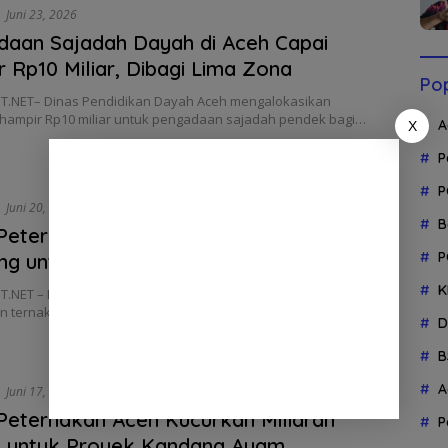
Juni 23, 2026
daan Sajadah Dayah di Aceh Capai
 Rp10 Miliar, Dibagi Lima Zona
Pop
.NET– Dinas Pendidikan Dayah Aceh mengalokasikan
hampir Rp10 miliar untuk pengadaan sajadah pendek bagi…
A
X
P
P
Juni 20, 2026
B
 Peternakan Aceh Anggarkan Pengadaan
P
ng untuk Sejumlah Kelompok
K
.NET – Dinas Peternakan Aceh merencanakan sejumlah paket
 ternak kambing yang tercantum dalam Rencana…
D
B
A
Juni 17, 2026
Peternakan Aceh Kucurkan Miliaran
P
h untuk Proyek Kandang Ayam