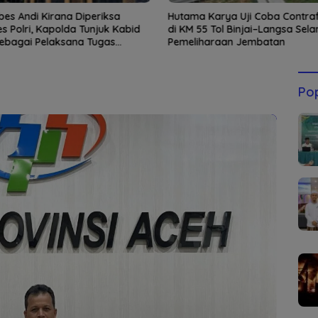
es Andi Kirana Diperiksa
Hutama Karya Uji Coba Contra
s Polri, Kapolda Tunjuk Kabid
di KM 55 Tol Binjai–Langsa Sel
sebagai Pelaksana Tugas
Pemeliharaan Jembatan
lresta Banda Aceh
Pop