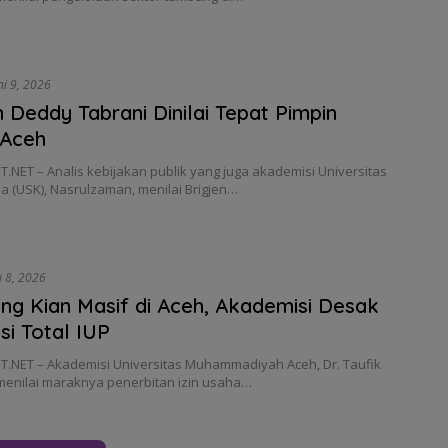
ni 9, 2026
n Deddy Tabrani Dinilai Tepat Pimpin
 Aceh
.NET – Analis kebijakan publik yang juga akademisi Universitas
a (USK), Nasrulzaman, menilai Brigjen…
i 8, 2026
g Kian Masif di Aceh, Akademisi Desak
si Total IUP
.NET – Akademisi Universitas Muhammadiyah Aceh, Dr. Taufik
 menilai maraknya penerbitan izin usaha…