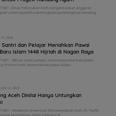
.NET –Dinas Peternakan Aceh mengalokasikan anggaran
rupiah untuk sejumlah paket kegiatan pembangunan kandang
i 17, 2026
 Santri dan Pelajar Meriahkan Pawai
Baru Islam 1448 Hijriah di Nagan Raya
.NET – Ribuan santri, pelajar, serta masyarakat Kabupaten
a, Provinsi Aceh, memeriahkan pawai dalam…
Juni 12, 2026
g Aceh Dinilai Hanya Untungkan
ki
.NET – Akademisi Universitas Muhammadiyah Aceh, Dr. Taufik
 menilai pengelolaan sektor tambang di…