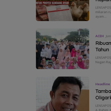
LENSAPOST
miliaran 
ayam…
ACEH
Jun
Ribuan
Tahun 
LENSAPOST
Nagan Ray
Headline
Tamban
Oligar
LENSAPOST
A. Rahim,