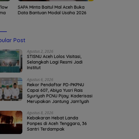
flow
SAPA Minta Baitul Mal Aceh Buka
Digerebek Bareng
ama
Data Bantuan Modal Usaha 2026
Sekda Nekat Tabra
ular Post
Agustus 2, 2026
STISNU Aceh Lolos Visitasi,
Selangkah Lagi Resmi Jadi
Institut
Agustus 6, 2026
Rekor Pendaftar PD-PKPNU
Capai 607, Abiya Yusri Rais
Syuriyah PCNU Pijay: Kaderisasi
Merupakan Jantung Jam’iyah
Agustus 8, 2026
Kebakaran Hebat Landa
Ponpes di Aceh Tenggara, 36
Santri Terdampak