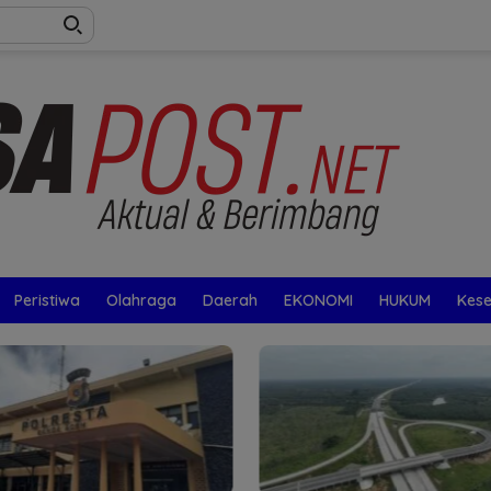
Peristiwa
Olahraga
Daerah
EKONOMI
HUKUM
Kes