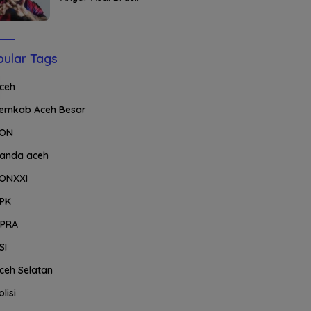
ular Tags
ceh
emkab Aceh Besar
ON
anda aceh
ONXXI
PK
PRA
SI
ceh Selatan
olisi