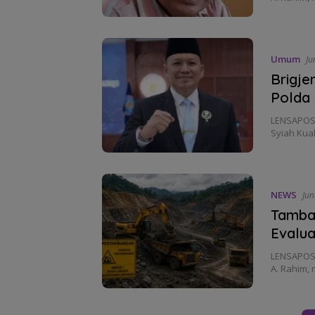
Umum
Ju
Brigje
Polda
LENSAPOST
Syiah Kual
NEWS
Jun
Tamban
Evalua
LENSAPOST
A. Rahim,