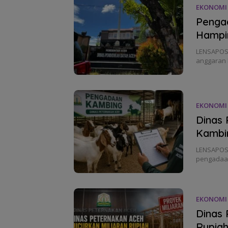
EKONOMI
Penga
Hampir
LENSAPOST
anggaran 
EKONOMI
Dinas
Kambi
LENSAPOST
pengadaan
EKONOMI
Dinas 
Rupia