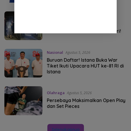
NEWS
Agustus 5, 2026
Digerebek Bareng Wanita Lain,
Sekda Nekat Tabrak Adik Sendiri!
Nasional
Agustus 5, 2026
Buruan Daftar! Istana Buka War
Tiket Ikuti Upacara HUT ke-81 RI di
Istana
Olahraga
Agustus 5, 2026
Persebaya Maksimalkan Open Play
dan Set Pieces
Selengkapnya