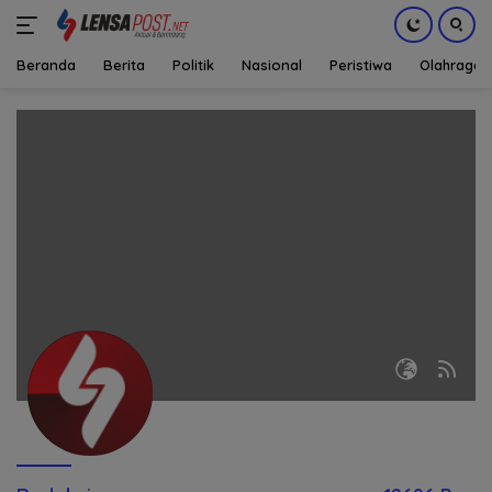
Beranda
Berita
Politik
Nasional
Peristiwa
Olahraga
Langsung
ke
konten