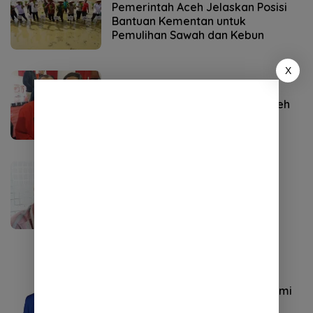
Pemerintah Aceh Jelaskan Posisi
Bantuan Kementan untuk
Pemulihan Sawah dan Kebun
X
Politik
Agustus 5, 2026
Mursal Munir Pimpin DPD PSI Aceh
Tenggara Periode 2026–2031
ACEH
Agustus 5, 2026
Blok Andaman Dipertanyakan,
Aceh Kembali Terancam Jadi
Penonton
Politik
Agustus 5, 2026
Musda Demokrat Aceh Dibuka,
Perebutan Kursi Ketua DPD Resmi
Dimulai