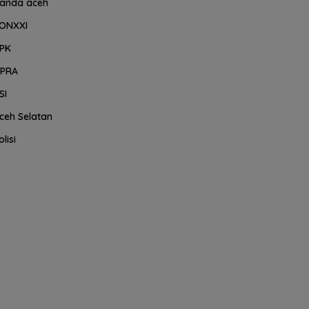
anda aceh
ONXXI
PK
PRA
SI
ceh Selatan
olisi