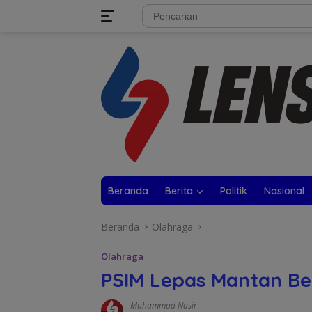
Langsung
tutup
ke
konten
Beranda
Berita
Politik
Nasional
Beranda
Olahraga
Olahraga
PSIM Lepas Mantan Be
Muhammad Nasir