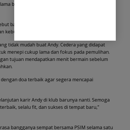
selama bersama Laskar Mataram,” kata Steven
sebut bahkan sempat turun membantu tim Elite Pro
n kebugarannya saat cedera.
ang tidak mudah buat Andy. Cedera yang didapat
tuk menepi cukup lama dan fokus pada pemulihan.
ngan tujuan mendapatkan menit bermain sebelum
ahkan.
dengan doa terbaik agar segera mencapai
anjutan karir Andy di klub barunya nanti. Semoga
terbaik, selalu fit, dan sukses di tempat baru,”
n rasa bangganya sempat bersama PSIM selama satu