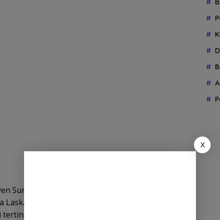
B
P
K
D
B
A
P
X
ven Sunny memberikan apresiasi kepada sang
ma Laskar Mataram. “Kami ingin mengucapkan
i tertinggi kita berikan untuk profesionalisme dan