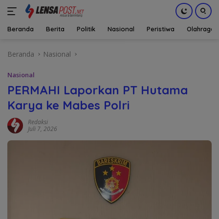
Beranda
Berita
Politik
Nasional
Peristiwa
Olahraga
Langsung
Beranda
Nasional
ke
konten
Nasional
PERMAHI Laporkan PT Hutama
Karya ke Mabes Polri
Redaksi
Juli 7, 2026