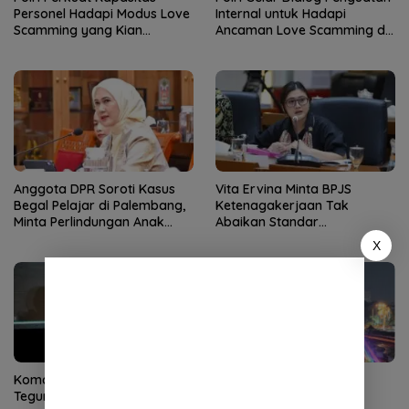
Personel Hadapi Modus Love
Internal untuk Hadapi
Scamming yang Kian
Ancaman Love Scamming di
Kompleks
Era Digital
Anggota DPR Soroti Kasus
Vita Ervina Minta BPJS
Begal Pelajar di Palembang,
Ketenagakerjaan Tak
Minta Perlindungan Anak
Abaikan Standar
Diperkuat
Keselamatan Saat Pelatihan
X
Komdigi Layangkan Surat
Kenaikan Tukin TNI dan
Teguran ke YouTube
Pegawai Kemhan Harus