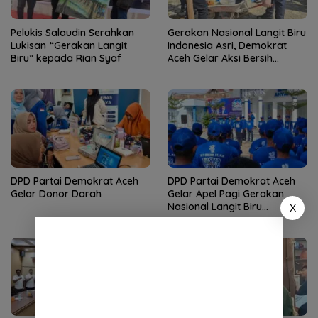
Pelukis Salaudin Serahkan
Gerakan Nasional Langit Biru
Lukisan “Gerakan Langit
Indonesia Asri, Demokrat
Biru” kepada Rian Syaf
Aceh Gelar Aksi Bersih
Lingkungan Rumah Ibadah
DPD Partai Demokrat Aceh
DPD Partai Demokrat Aceh
Gelar Donor Darah
Gelar Apel Pagi Gerakan
Nasional Langit Biru
X
Indonesia Asri