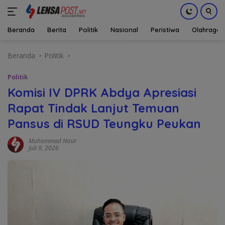
Beranda
Berita
Politik
Nasional
Peristiwa
Olahraga
Langsung
Beranda
Politik
ke
konten
Politik
Komisi IV DPRK Abdya Apresiasi
Rapat Tindak Lanjut Temuan
Pansus di RSUD Teungku Peukan
Muhammad Nasir
Juli 9, 2026