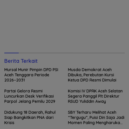
Berita Terkait
Mursal Munir Pimpin DPD PSI
Musda Demokrat Aceh
Aceh Tenggara Periode
Dibuka, Perebutan Kursi
2026–2031
Ketua DPD Resmi Dimulai
Partai Gelora Resmi
Komisi IV DPRK Aceh Selatan
Luncurkan Desk Verifikasi
Segera Panggil Plt Direktur
Parpol Jelang Pemilu 2029
RSUD Yuliddin Away
Didukung 18 Daerah, Rahul
SBY Terharu Melihat Aceh
Siap Bangkitkan PNA dari
“Tergugu”, Puisi Din Saja Jadi
Krisis
Momen Paling Mengharukan
di Tibang