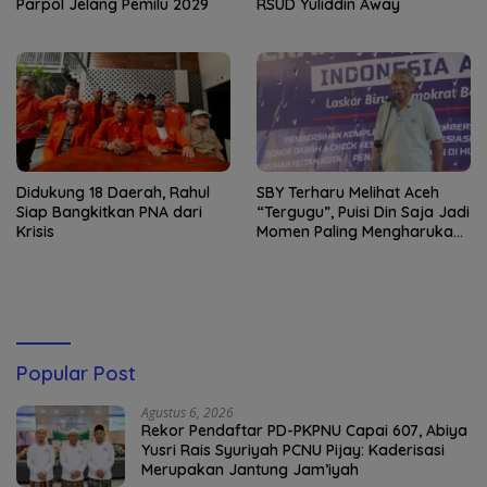
Parpol Jelang Pemilu 2029
RSUD Yuliddin Away
Didukung 18 Daerah, Rahul
SBY Terharu Melihat Aceh
Siap Bangkitkan PNA dari
“Tergugu”, Puisi Din Saja Jadi
Krisis
Momen Paling Mengharukan
di Tibang
Popular Post
Agustus 6, 2026
Rekor Pendaftar PD-PKPNU Capai 607, Abiya
Yusri Rais Syuriyah PCNU Pijay: Kaderisasi
Merupakan Jantung Jam’iyah