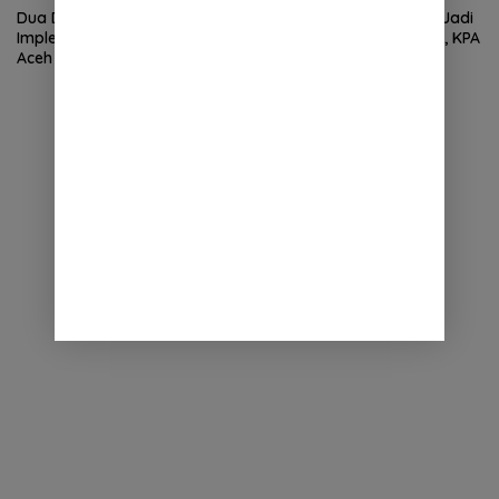
Dua Dekade MoU Helsinki,
Wan Malaya Dipercaya Jadi
Implementasi Kewenangan
Pj Ketua PA Nagan Raya, KPA
Aceh Masih Jadi Tantangan
Minta Semua Solid