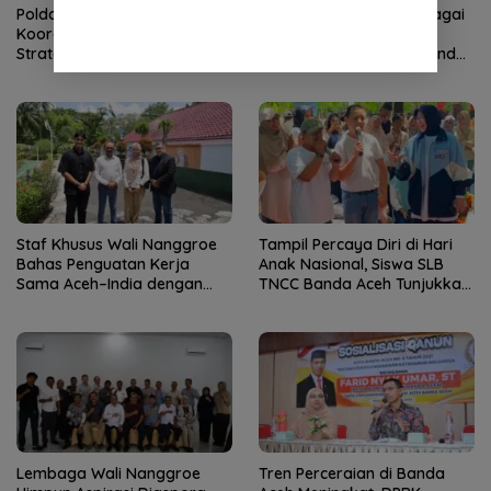
Polda Aceh–PLN Tingkatkan
KMA Lantik Dr Sutio sebagai
Koordinasi Amankan Proyek
Ketua Pengadilan Tinggi
Strategis
Banda Aceh, Nursyam Pindah
ke Banjarmasin
Staf Khusus Wali Nanggroe
Tampil Percaya Diri di Hari
Bahas Penguatan Kerja
Anak Nasional, Siswa SLB
Sama Aceh–India dengan
TNCC Banda Aceh Tunjukkan
Konsul Jenderal India
Potensi Luar Biasa
Lembaga Wali Nanggroe
Tren Perceraian di Banda