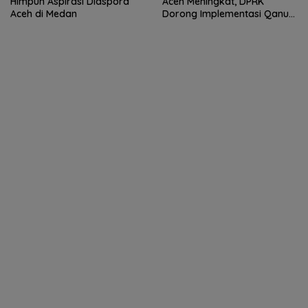
Himpun Aspirasi Diaspora
Aceh Meningkat, DPRK
Aceh di Medan
Dorong Implementasi Qanun
Ketahanan Keluarga