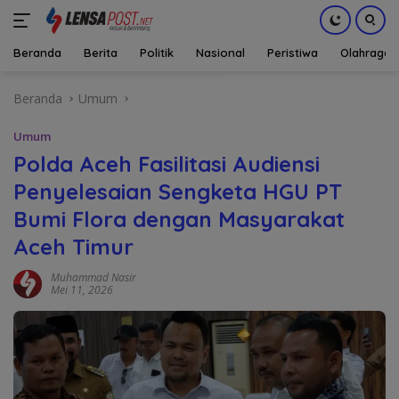
Beranda
Berita
Politik
Nasional
Peristiwa
Olahraga
Langsung
Beranda
Umum
ke
konten
Umum
Polda Aceh Fasilitasi Audiensi
Penyelesaian Sengketa HGU PT
Bumi Flora dengan Masyarakat
Aceh Timur
Muhammad Nasir
Mei 11, 2026