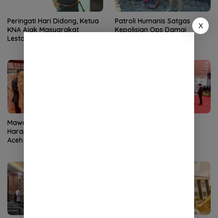
Peringati Hari Didong, Ketua
Patroli Humanis Satgas
X
KNA Ajak Masyarakat
Kepolisian Ops Damai
Lestarikan Budaya Gayo
Cartenz di Puncak Jaya
Mawardi Nur Pimpin BPMA:
Mawardi Nur Resmi Jadi
Harapan Baru Industri Migas
Kepala BPMA
Aceh