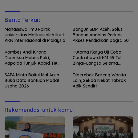
Berita Terkait
Mahasiswa Ilmu Politik
Bangun SDM Aceh, Solusi
Universitas Malikussaleh Ikuti
Bangun Andalas Perluas
KKN Internasional di Malaysia
Akses Pendidikan bagi 5.500
Pelajar
Kombes Andi Kirana
Hutama Karya Uji Coba
Diperiksa Mabes Polri,
Contraflow di KM 55 Tol
Kapolda Tunjuk Kabid TIK
Binjai–Langsa Selama
sebagai Pelaksana Tugas
Pemeliharaan Jembatan
Kapolresta Banda Aceh
SAPA Minta Baitul Mal Aceh
Digerebek Bareng Wanita
Buka Data Bantuan Modal
Lain, Sekda Nekat Tabrak
Usaha 2026
Adik Sendiri!
Rekomendasi untuk kamu