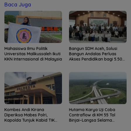
Baca Juga
Mahasiswa Ilmu Politik
Bangun SDM Aceh, Solusi
Universitas Malikussaleh Ikuti
Bangun Andalas Perluas
KKN Internasional di Malaysia
Akses Pendidikan bagi 5.500
Pelajar
Kombes Andi Kirana
Hutama Karya Uji Coba
Diperiksa Mabes Polri,
Contraflow di KM 55 Tol
Kapolda Tunjuk Kabid TIK
Binjai–Langsa Selama
sebagai Pelaksana Tugas
Pemeliharaan Jembatan
Kapolresta Banda Aceh