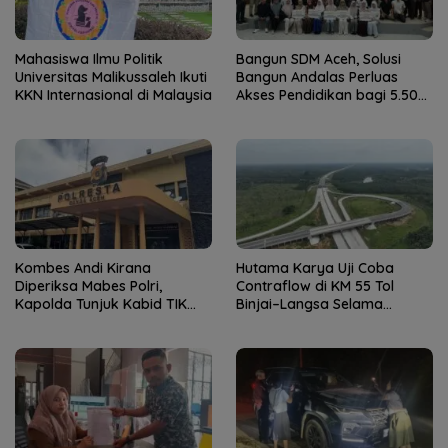
Mahasiswa Ilmu Politik
Bangun SDM Aceh, Solusi
Universitas Malikussaleh Ikuti
Bangun Andalas Perluas
KKN Internasional di Malaysia
Akses Pendidikan bagi 5.500
Pelajar
Kombes Andi Kirana
Hutama Karya Uji Coba
Diperiksa Mabes Polri,
Contraflow di KM 55 Tol
Kapolda Tunjuk Kabid TIK
Binjai–Langsa Selama
sebagai Pelaksana Tugas
Pemeliharaan Jembatan
Kapolresta Banda Aceh