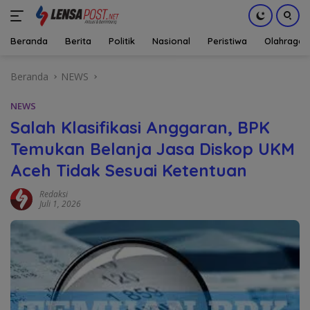
Beranda
Berita
Politik
Nasional
Peristiwa
Olahraga
Langsung
Beranda
NEWS
ke
konten
NEWS
Salah Klasifikasi Anggaran, BPK
Temukan Belanja Jasa Diskop UKM
Aceh Tidak Sesuai Ketentuan
Redaksi
Juli 1, 2026