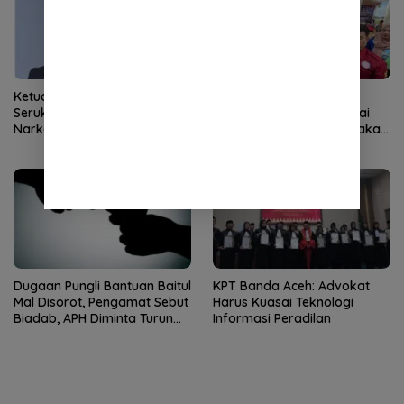
Ketua DPRK Banda Aceh
Demokrat Aceh Tanam
Serukan Perang Lawan
Pohon di Bantaran Sungai
Narkoba
Alue Naga, Ajak Masyarakat
Peduli Lingkungan
Dugaan Pungli Bantuan Baitul
KPT Banda Aceh: Advokat
Mal Disorot, Pengamat Sebut
Harus Kuasai Teknologi
Biadab, APH Diminta Turun
Informasi Peradilan
Tangan