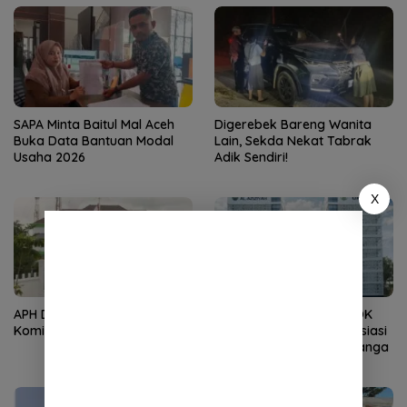
SAPA Minta Baitul Mal Aceh
Digerebek Bareng Wanita
Buka Data Bantuan Modal
Lain, Sekda Nekat Tabrak
Usaha 2026
Adik Sendiri!
X
APH Didesak Periksa
Kembali Nahkodai APDOK
Komisioner Baitul Mal Aceh
PAI, Silahuddin Tuai Apresiasi
dari LPPM UNISAI Samalanga