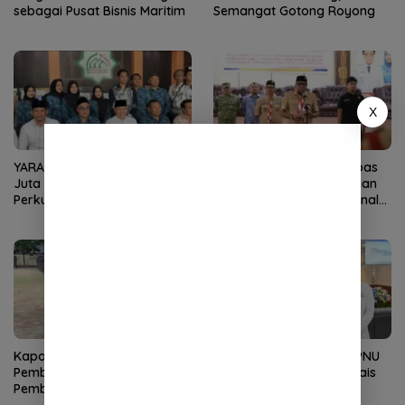
sebagai Pusat Bisnis Maritim
Semangat Gotong Royong
X
YARA Serahkan Infak Rp10
Wabup Raja Sayang Lepas
Juta ke Baitul Mal Aceh,
Kontingen Pramuka Nagan
Perkuat Pengelolaan ZIS
Raya ke Jambore Nasional
yang Amanah
XII 2026
Kapolda Aceh Tutup
Rekor Pendaftar PD-PKPNU
Pembinaan Tradisi dan
Capai 607, Abiya Yusri Rais
Pembaretan 65 Bintara
Syuriyah PCNU Pijay: