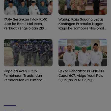
YARA Serahkan Infak Rp10
Wabup Raja Sayang Lepas
Juta ke Baitul Mal Aceh,
Kontingen Pramuka Nagan
Perkuat Pengelolaan ZIS
Raya ke Jambore Nasional
yang Amanah
XII 2026
Kapolda Aceh Tutup
Rekor Pendaftar PD-PKPNU
Pembinaan Tradisi dan
Capai 607, Abiya Yusri Rais
Pembaretan 65 Bintara
Syuriyah PCNU Pijay:
Remaja Satbrimob
Kaderisasi Merupakan
Jantung Jam’iyah