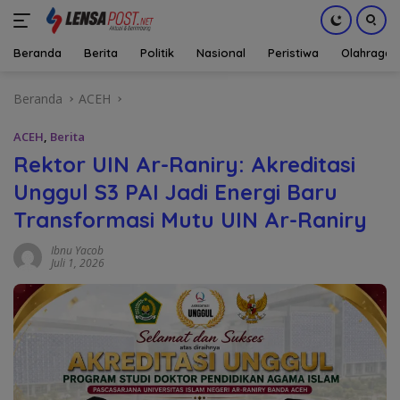
Beranda
Berita
Politik
Nasional
Peristiwa
Olahraga
Langsung
Beranda
ACEH
ke
konten
ACEH
,
Berita
Rektor UIN Ar-Raniry: Akreditasi
Unggul S3 PAI Jadi Energi Baru
Transformasi Mutu UIN Ar-Raniry
Ibnu Yacob
Juli 1, 2026