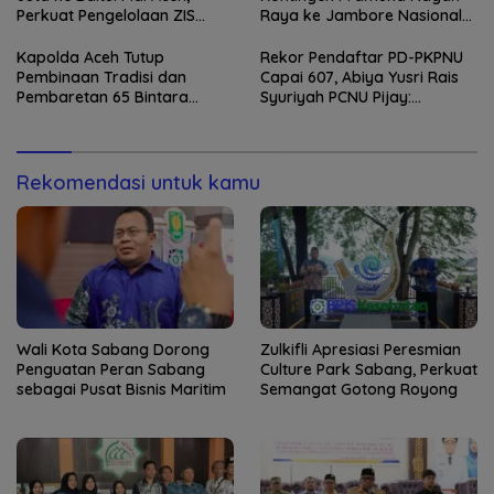
Perkuat Pengelolaan ZIS
Raya ke Jambore Nasional
yang Amanah
XII 2026
Kapolda Aceh Tutup
Rekor Pendaftar PD-PKPNU
Pembinaan Tradisi dan
Capai 607, Abiya Yusri Rais
Pembaretan 65 Bintara
Syuriyah PCNU Pijay:
Remaja Satbrimob
Kaderisasi Merupakan
Jantung Jam’iyah
Rekomendasi untuk kamu
Wali Kota Sabang Dorong
Zulkifli Apresiasi Peresmian
Penguatan Peran Sabang
Culture Park Sabang, Perkuat
sebagai Pusat Bisnis Maritim
Semangat Gotong Royong