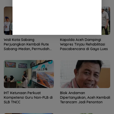
Remaja Satbrimob
Kaderisasi Merupakan
Jantung Jam’iyah
Wali Kota Sabang
Kapolda Aceh Dampingi
Perjuangkan Kembali Rute
Wapres Tinjau Rehabilitasi
Sabang-Medan, Permudah
Pascabencana di Gayo Lues
Akses Wisatawan ke Pulau
Weh
IHT Ketunaan Perkuat
Blok Andaman
Kompetensi Guru Non-PLB di
Dipertanyakan, Aceh Kembali
SLB TNCC
Terancam Jadi Penonton