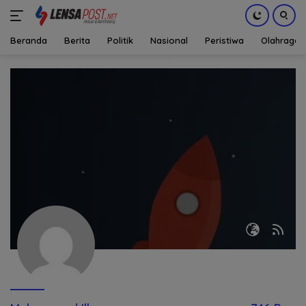
Beranda
Berita
Politik
Nasional
Peristiwa
Olahraga
Langsung
ke
konten