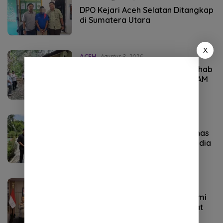
DPO Kejari Aceh Selatan Ditangkap
di Sumatera Utara
X
ACEH
Agustus 3, 2026
Kapolres Aceh Selatan Janji Rehab
Rumah Janda Eks Kombatan GAM
hingga Bantu Modal UMKM
Umum
Agustus 3, 2026
Staf Khusus Wali Nanggroe Bahas
Penguatan Kerja Sama Aceh–India
dengan Konsul Jenderal India
ACEH
Agustus 3, 2026
Kapolda Aceh Terima Silaturahmi
Kasdam Iskandar Muda, Perkuat
Sinergitas TNI-Polri