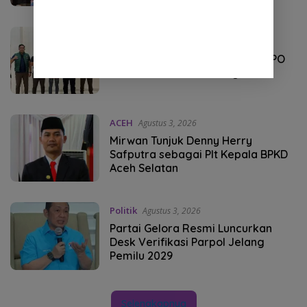
HUKUM
Agustus 3, 2026
Kejari Aceh Selatan Tangkap DPO
Kasus Tindak Pidana Migas
ACEH
Agustus 3, 2026
Mirwan Tunjuk Denny Herry
Safputra sebagai Plt Kepala BPKD
Aceh Selatan
Politik
Agustus 3, 2026
Partai Gelora Resmi Luncurkan
Desk Verifikasi Parpol Jelang
Pemilu 2029
Selengkapnya