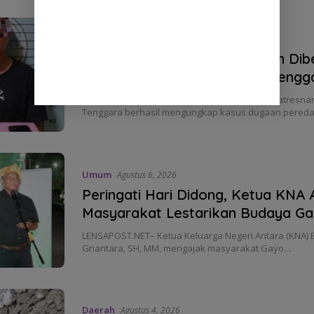
HUKUM
Agustus 6, 2026
Pengedar Sabu di Bukit Tusam Di
Satresnarkoba Polres Aceh Tengg
LENSAPOST.NET – Satuan Reserse Narkoba (Satresnar
Tenggara berhasil mengungkap kasus dugaan pereda
Umum
Agustus 6, 2026
Peringati Hari Didong, Ketua KNA 
Masyarakat Lestarikan Budaya G
LENSAPOST.NET– Ketua Keluarga Negeri Antara (KNA) 
Griantara, SH, MM, mengajak masyarakat Gayo…
Daerah
Agustus 4, 2026