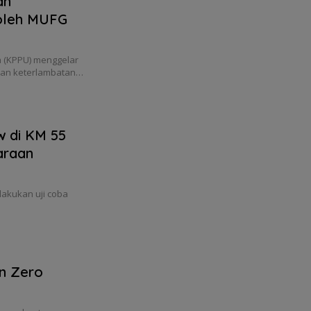
an
 oleh MUFG
 (KPPU) menggelar
aan keterlambatan…
w di KM 55
araan
akukan uji coba
n Zero