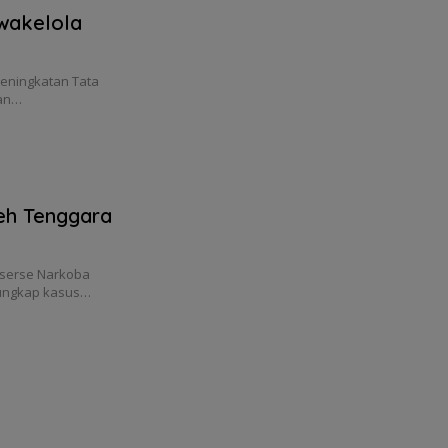
wakelola
eningkatan Tata
ran…
eh Tenggara
eserse Narkoba
gungkap kasus…