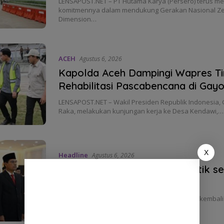
LENSAPOST.NET – PT Hutama Karya (Persero) terus m
komitmennya dalam mendukung Gerakan Nasional Ze
Dimension…
ACEH
Agustus 6, 2026
Kapolda Aceh Dampingi Wapres Ti
Rehabilitasi Pascabencana di Gay
LENSAPOST.NET – Wakil Presiden Republik Indonesia,
Raka, melakukan kunjungan kerja ke Desa Kendawi,…
X
Headline
Agustus 6, 2026
Mujiburrahman Kembali Dilantik s
Rektor UIN Ar-Raniry
LENSAPOST.NET – Prof Dr Mujiburrahman MAg kembali 
Rektor UIN Ar-Raniry Banda Aceh untuk…