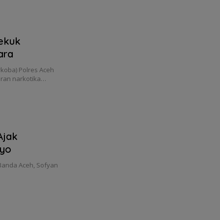
bekuk
ara
koba) Polres Aceh
ran narkotika…
Ajak
ayo
Banda Aceh, Sofyan