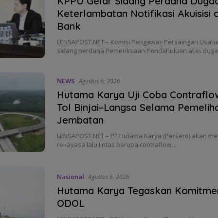
KPPU Gelar Sidang Perdana Duga
Keterlambatan Notifikasi Akuisisi
Bank
LENSAPOST.NET – Komisi Pengawas Persaingan Usaha
sidang perdana Pemeriksaan Pendahuluan atas dug
NEWS
Agustus 6, 2026
Hutama Karya Uji Coba Contraflo
Tol Binjai–Langsa Selama Pemelih
Jembatan
LENSAPOST.NET – PT Hutama Karya (Persero) akan mel
rekayasa lalu lintas berupa contraflow…
Nasional
Agustus 6, 2026
Hutama Karya Tegaskan Komitme
ODOL