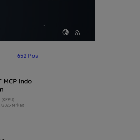
652 Pos
T MCP Indo
um
 (KPPU)
2025 terkait