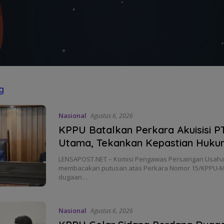
g
Nasional
Agustus 6, 2026
KPPU Batalkan Perkara Akuisisi P
Utama, Tekankan Kepastian Huk
LENSAPOST.NET – Komisi Pengawas Persaingan Usaha
membacakan putusan atas Perkara Nomor 15/KPPU-M/
dugaan…
Nasional
Agustus 6, 2026