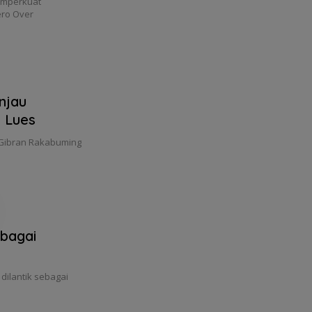
emperkuat
ro Over
njau
o Lues
 Gibran Rakabuming
ebagai
dilantik sebagai