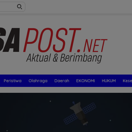
Peristiwa
Olahraga
Daerah
EKONOMI
HUKUM
Kes