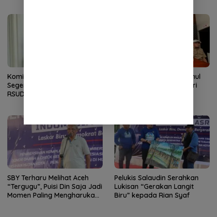
Komisi IV DPRK Aceh Selatan
Didukung 18 Daerah, Rahul
Segera Panggil Plt Direktur
Siap Bangkitkan PNA dari
RSUD Yuliddin Away
Krisis
SBY Terharu Melihat Aceh
Pelukis Salaudin Serahkan
“Tergugu”, Puisi Din Saja Jadi
Lukisan “Gerakan Langit
Momen Paling Mengharukan
Biru” kepada Rian Syaf
di Tibang