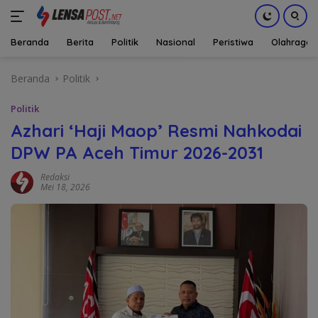
Beranda
Berita
Politik
Nasional
Peristiwa
Olahraga
Langsung
Beranda
Politik
ke
konten
Politik
Azhari ‘Haji Maop’ Resmi Nahkodai
DPW PA Aceh Timur 2026-2031
Redaksi
Mei 18, 2026