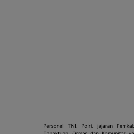
Personel TNI, Polri, jajaran Pemka
Tapaktuan, Ormas dan Komunitas ya