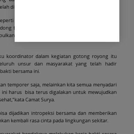
elah ditentukan.
erti skop, parang, cangkul, kantong plastik dan
ondong turun ke sungai memungut sampah organik
pulkan dan anggkut ke mobil bak sampah untuk di
u koordinator dalam kegiatan gotong royong itu
eluruh unsur dan masyarakat yang telah hadir
bakti bersama ini.
tan temporer saja, melainkan kita semua menyadari
 ini harus bisa terus digalakan untuk mewujudkan
sehat,”kata Camat Surya.
bisa dijadikan intropeksi bersama dan memberikan
n kembali rasa cinta pada lingkungan sekitar.
asyarakat hendaknya melakukan kerja bakti secara