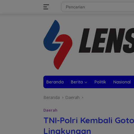
Langsung
tutup
ke
konten
Beranda
Berita
Politik
Nasional
Beranda
Daerah
Daerah
TNI-Polri Kembali Go
Lingkungan