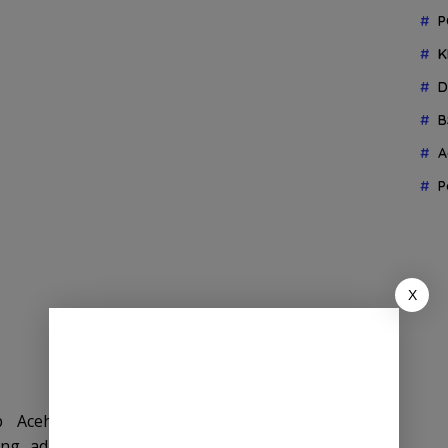
P
K
D
B
A
P
X
b Aceh Selatan, jajaran Pemerintah Kecamatan
ng ada serta masyarakat saling bahu-membahu