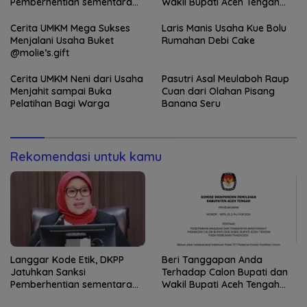
Pemberhentian sementara
Wakil Bupati Aceh Tengah
Anggota Bawaslu Banjar
2024
Cerita UMKM Mega Sukses
Laris Manis Usaha Kue Bolu
Menjalani Usaha Buket
Rumahan Debi Cake
@molie’s.gift
Cerita UMKM Neni dari Usaha
Pasutri Asal Meulaboh Raup
Menjahit sampai Buka
Cuan dari Olahan Pisang
Pelatihan Bagi Warga
Banana Seru
Rekomendasi untuk kamu
Langgar Kode Etik, DKPP
Beri Tanggapan Anda
Jatuhkan Sanksi
Terhadap Calon Bupati dan
Pemberhentian sementara
Wakil Bupati Aceh Tengah
Anggota Bawaslu Banjar
2024