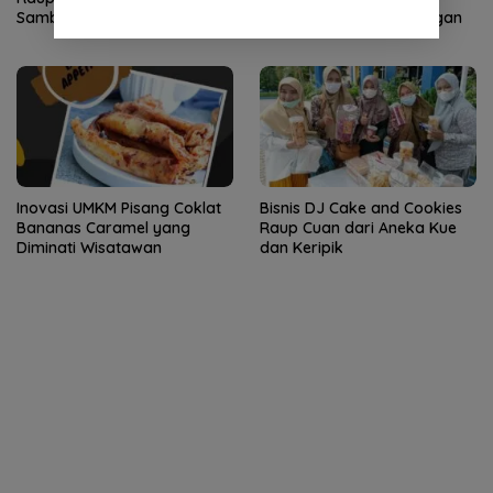
Sambal Ikan Mr Phep
Fashion Ramah Lingkungan
Inovasi UMKM Pisang Coklat
Bisnis DJ Cake and Cookies
Bananas Caramel yang
Raup Cuan dari Aneka Kue
Diminati Wisatawan
dan Keripik