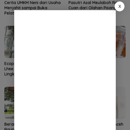
Cerita UMKM Neni dari Usaha
Pasutri Asal Meulaboh Raup
X
Menjahit sampai Buka
Cuan dari Olahan Pisang
Pelatihan Bagi Warga
Banana Seru
Ecoprint Bisnis Pakaian Ija
Kirel Kerupuk Ikan Sure
Lhee Sagoe yang Ramah
Digemari Warga Luar
Lingkungan
Berani Berinovasi, Munawar
Inspiratif, Hijabers Asal Aceh
Raup Untung Dari Bisnis
ini Sukses Buka Usaha