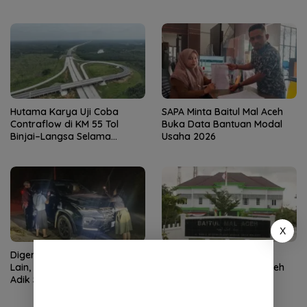
Pelajar
sebagai Pelaksana Tugas
Kapolresta Banda Aceh
Hutama Karya Uji Coba
SAPA Minta Baitul Mal Aceh
Contraflow di KM 55 Tol
Buka Data Bantuan Modal
Binjai–Langsa Selama
Usaha 2026
Pemeliharaan Jembatan
X
Digerebek Bareng Wanita
APH Didesak Periksa
Lain, Sekda Nekat Tabrak
Komisioner Baitul Mal Aceh
Adik Sendiri!