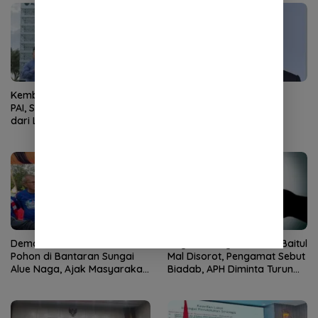
Kembali Nahkodai APDOK
Ketua DPRK Banda Aceh
PAI, Silahuddin Tuai Apresiasi
Serukan Perang Lawan
dari LPPM UNISAI Samalanga
Narkoba
Demokrat Aceh Tanam
Dugaan Pungli Bantuan Baitul
Pohon di Bantaran Sungai
Mal Disorot, Pengamat Sebut
Alue Naga, Ajak Masyarakat
Biadab, APH Diminta Turun
Peduli Lingkungan
Tangan