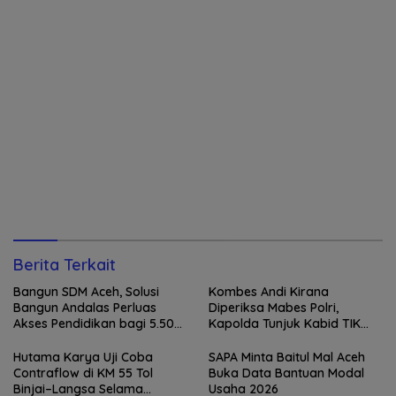
Berita Terkait
Bangun SDM Aceh, Solusi
Kombes Andi Kirana
Bangun Andalas Perluas
Diperiksa Mabes Polri,
Akses Pendidikan bagi 5.500
Kapolda Tunjuk Kabid TIK
Pelajar
sebagai Pelaksana Tugas
Kapolresta Banda Aceh
Hutama Karya Uji Coba
SAPA Minta Baitul Mal Aceh
Contraflow di KM 55 Tol
Buka Data Bantuan Modal
Binjai–Langsa Selama
Usaha 2026