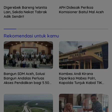
Pemeliharaan Jembatan
Digerebek Bareng Wanita
APH Didesak Periksa
Lain, Sekda Nekat Tabrak
Komisioner Baitul Mal Aceh
Adik Sendiri!
Rekomendasi untuk kamu
Bangun SDM Aceh, Solusi
Kombes Andi Kirana
Bangun Andalas Perluas
Diperiksa Mabes Polri,
Akses Pendidikan bagi 5.500
Kapolda Tunjuk Kabid TIK
Pelajar
sebagai Pelaksana Tugas
Kapolresta Banda Aceh