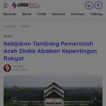
Beranda
Berita
Politik
Nasional
Peristiwa
Olahraga
Langsung
Beranda
NEWS
ke
konten
NEWS
Kebijakan Tambang Pemerintah
Aceh Dinilai Abaikan Kepentingan
Rakyat
Redaksi
Juli 6, 2026