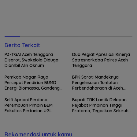
Berita Terkait
P3-TGAI Aceh Tenggara
Dua Pegiat Apresiasi Kinerja
Disorot, Swakelola Diduga
Satresnarkoba Polres Aceh
Diambil Alih Oknum
Tenggara
Pemkab Nagan Raya
BPK Soroti Mandeknya
Percepat Pendirian BUMD
Penyelesaian Tuntutan
Energi Biomassa, Gandeng
Perbendaharaan di Aceh
PLTU dan PMKS Bangun
Tenggara, Pengawasan Tim
Ekosistem Briket
TPTGR Dinilai Lemah
Selfi Apriani Perdana
Bupati TRK Lantik Delapan
Perempuan Pimpin BEM
Pejabat Pimpinan Tinggi
Fakultas Pertanian UGL
Pratama, Tegaskan Seluruh
SKPK Harus Jalankan Visi-
Misi TRK-Sayang
Rekomendasi untuk kamu