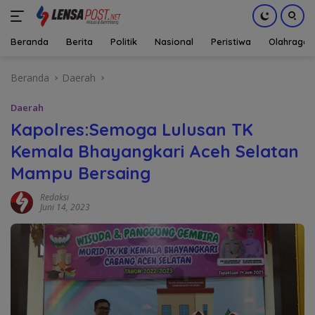
Beranda
Berita
Politik
Nasional
Peristiwa
Olahraga
Langsung
Beranda
Daerah
ke
konten
Daerah
Kapolres:Semoga Lulusan TK
Kemala Bhayangkari Aceh Selatan
Mampu Bersaing
Redaksi
Juni 14, 2023