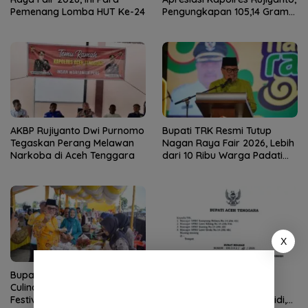
Pemenang Lomba HUT Ke-24
Pengungkapan 105,14 Gram
Sabu Dinilai Bukti Nyata
Perang Melawan Narkoba
AKBP Rujiyanto Dwi Purnomo
Bupati TRK Resmi Tutup
Tegaskan Perang Melawan
Nagan Raya Fair 2026, Lebih
Narkoba di Aceh Tenggara
dari 10 Ribu Warga Padati
Alun-Alun Suka Makmue
X
Bupati TRK Buka Nagan
Bupati Aceh Tenggara
Culinary Festival 2026 dan
Terbitkan Surat Edaran
Festival Peh Karah
Penertiban BBM Bersubsidi,