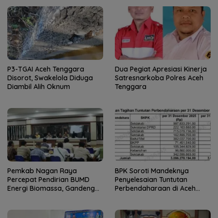
P3-TGAI Aceh Tenggara
Dua Pegiat Apresiasi Kinerja
Disorot, Swakelola Diduga
Satresnarkoba Polres Aceh
Diambil Alih Oknum
Tenggara
Pemkab Nagan Raya
BPK Soroti Mandeknya
Percepat Pendirian BUMD
Penyelesaian Tuntutan
Energi Biomassa, Gandeng
Perbendaharaan di Aceh
PLTU dan PMKS Bangun
Tenggara, Pengawasan Tim
Ekosistem Briket
TPTGR Dinilai Lemah