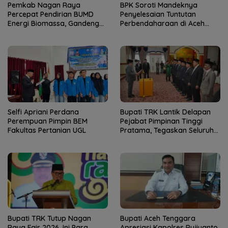
Pemkab Nagan Raya
BPK Soroti Mandeknya
Percepat Pendirian BUMD
Penyelesaian Tuntutan
Energi Biomassa, Gandeng
Perbendaharaan di Aceh
PLTU dan PMKS Bangun
Tenggara, Pengawasan Tim
Ekosistem Briket
TPTGR Dinilai Lemah
Selfi Apriani Perdana
Bupati TRK Lantik Delapan
Perempuan Pimpin BEM
Pejabat Pimpinan Tinggi
Fakultas Pertanian UGL
Pratama, Tegaskan Seluruh
SKPK Harus Jalankan Visi-
Misi TRK-Sayang
Bupati TRK Tutup Nagan
Bupati Aceh Tenggara
Raya Fair 2026, Ini Para
Apresiasi Kapolres Rujiyanto,