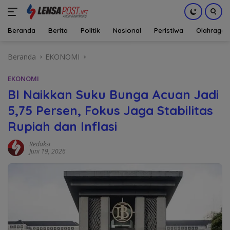
Beranda
Berita
Politik
Nasional
Peristiwa
Olahraga
Langsung
Beranda
EKONOMI
ke
konten
EKONOMI
BI Naikkan Suku Bunga Acuan Jadi
5,75 Persen, Fokus Jaga Stabilitas
Rupiah dan Inflasi
Redaksi
Juni 19, 2026