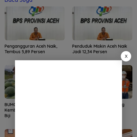
Pengangguran Aceh Naik,
Penduduk Miskin Aceh Naik
Tembus 5,89 Persen
Jadi 12,34 Persen
X
BUMG Lamgirek Aceh Besar
Dirut SIG Tinjau Langsung
Kembangkan Semangka Non
Pasokan Semen di Aceh
Biji