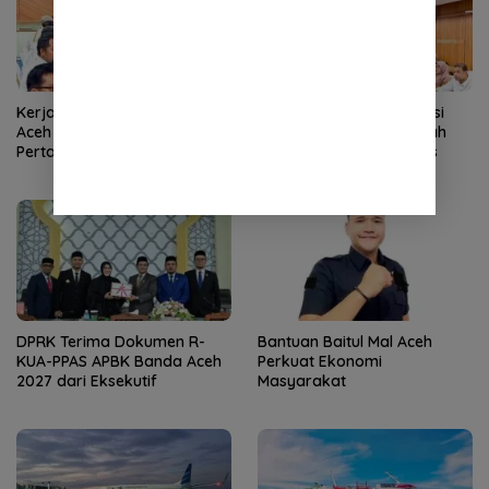
Kerja Cepat Tim Pemerintah
Pemerintah Aceh Evaluasi
Aceh Membuahkan Hasil,
Kelangkaan, SBA Tambah
Pertamina Tambah
Pasokan Semen Andalas
Penyaluran BBM
DPRK Terima Dokumen R-
Bantuan Baitul Mal Aceh
KUA-PPAS APBK Banda Aceh
Perkuat Ekonomi
2027 dari Eksekutif
Masyarakat