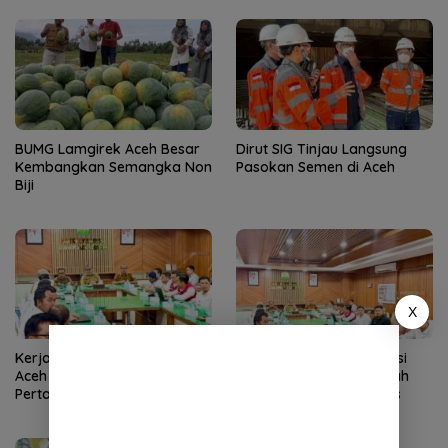
BUMG Lamgirek Aceh Besar
Dirut SIG Tinjau Langsung
Kembangkan Semangka Non
Pasokan Semen di Aceh
Biji
X
Kerja Cepat Tim Pemerintah
Pemerintah Aceh Evaluasi
Aceh Membuahkan Hasil,
Kelangkaan, SBA Tambah
Pertamina Tambah
Pasokan Semen Andalas
Penyaluran BBM