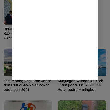
DPRK Terima Dokumen R-
Bantuan Baitul Mal Aceh
KUA-PPAS APBK Banda Aceh
Perkuat Ekonomi
2027 dari Eksekutif
Masyarakat
Penumpang Angkutan Udara
Kunjungan Wisman ke Aceh
dan Laut di Aceh Meningkat
Turun pada Juni 2026, TPK
pada Juni 2026
Hotel Justru Meningkat