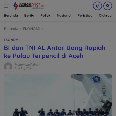
Beranda
Berita
Politik
Nasional
Peristiwa
Olahraga
Langsung
Beranda
EKONOMI
ke
konten
EKONOMI
BI dan TNI AL Antar Uang Rupiah
ke Pulau Terpencil di Aceh
Muhammad Ilham
Juni 18, 2026