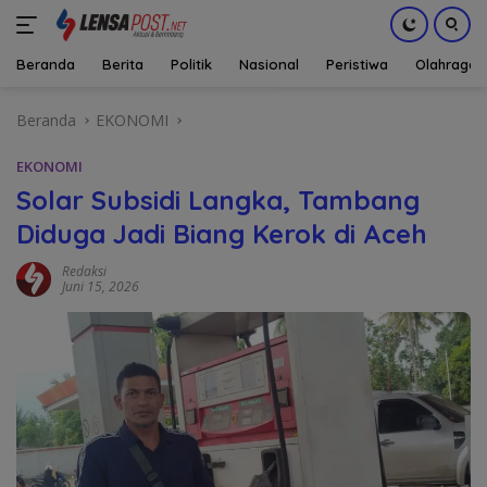
Beranda
Berita
Politik
Nasional
Peristiwa
Olahraga
Langsung
Beranda
EKONOMI
ke
konten
EKONOMI
Solar Subsidi Langka, Tambang
Diduga Jadi Biang Kerok di Aceh
Redaksi
Juni 15, 2026