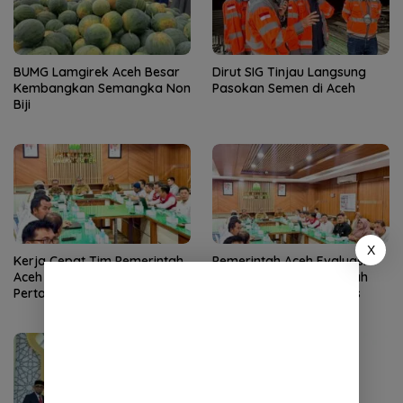
BUMG Lamgirek Aceh Besar
Dirut SIG Tinjau Langsung
Kembangkan Semangka Non
Pasokan Semen di Aceh
Biji
X
Kerja Cepat Tim Pemerintah
Pemerintah Aceh Evaluasi
Aceh Membuahkan Hasil,
Kelangkaan, SBA Tambah
Pertamina Tambah
Pasokan Semen Andalas
Penyaluran BBM