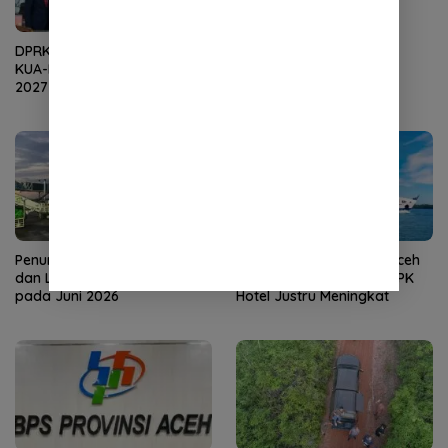
DPRK Terima Dokumen R-
Bantuan Baitul Mal Aceh
KUA-PPAS APBK Banda Aceh
Perkuat Ekonomi
2027 dari Eksekutif
Masyarakat
Penumpang Angkutan Udara
Kunjungan Wisman ke Aceh
dan Laut di Aceh Meningkat
Turun pada Juni 2026, TPK
pada Juni 2026
Hotel Justru Meningkat