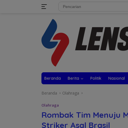
Langsung
tutup
ke
konten
Beranda
Berita
Politik
Nasional
Beranda
Olahraga
Olahraga
Rombak Tim Menuju Mu
Striker Asal Brasil