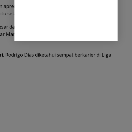
 apresiasi atas dedikasi yang telah diberikan oleh
itu selama membela tim.
esar dan dedikasi tinggi yang diperlihatkan Rodrigo
jar Manajer Tim Persik Kediri yang baru, Rachmad
, Rodrigo Dias diketahui sempat berkarier di Liga