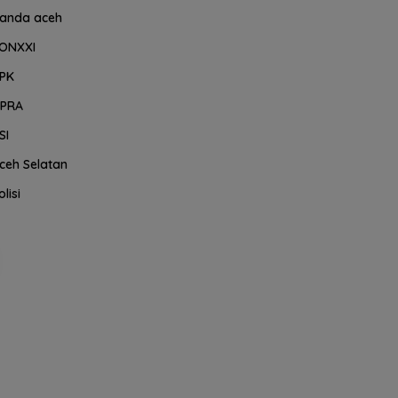
anda aceh
ONXXI
PK
PRA
SI
ceh Selatan
olisi