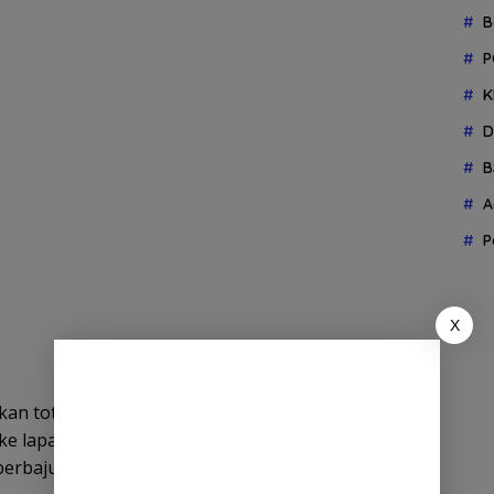
B
P
K
D
B
A
P
X
kan total 15 kali penampilan dengan 278 menit
ke lapangan permainan dari bangku cadangan. Dia
erbaju Persik Kediri.