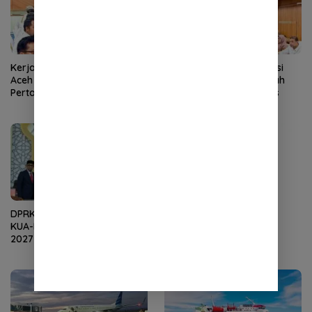
Kerja Cepat Tim Pemerintah
Pemerintah Aceh Evaluasi
Aceh Membuahkan Hasil,
Kelangkaan, SBA Tambah
Pertamina Tambah
Pasokan Semen Andalas
Penyaluran BBM
DPRK Terima Dokumen R-
Bantuan Baitul Mal Aceh
KUA-PPAS APBK Banda Aceh
Perkuat Ekonomi
2027 dari Eksekutif
Masyarakat