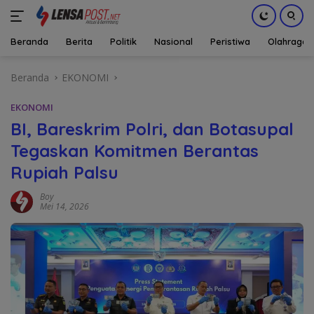
Beranda
Berita
Politik
Nasional
Peristiwa
Olahraga
Langsung
Beranda
EKONOMI
ke
konten
EKONOMI
BI, Bareskrim Polri, dan Botasupal
Tegaskan Komitmen Berantas
Rupiah Palsu
Boy
Mei 14, 2026