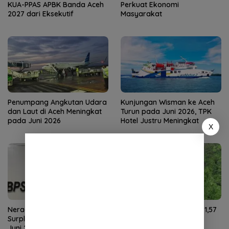
KUA-PPAS APBK Banda Aceh
Perkuat Ekonomi
2027 dari Eksekutif
Masyarakat
Penumpang Angkutan Udara
Kunjungan Wisman ke Aceh
dan Laut di Aceh Meningkat
Turun pada Juni 2026, TPK
pada Juni 2026
Hotel Justru Meningkat
X
Neraca Perdagangan Aceh
NTP Aceh Juli 2026 Naik 1,57
Surplus US$59,27 Juta pada
Persen, Didorong Harga
Juni 2026
Gabah dan Sawit