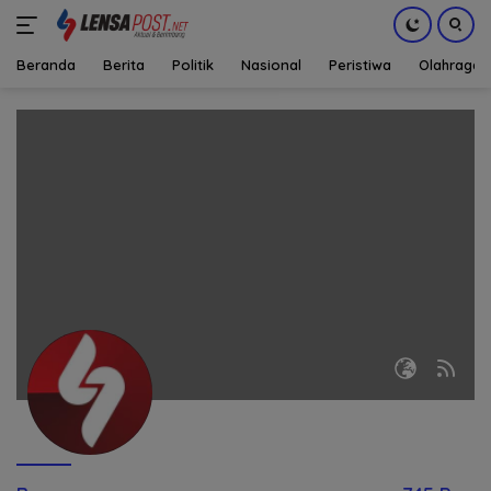
Beranda
Berita
Politik
Nasional
Peristiwa
Olahraga
Langsung
ke
konten