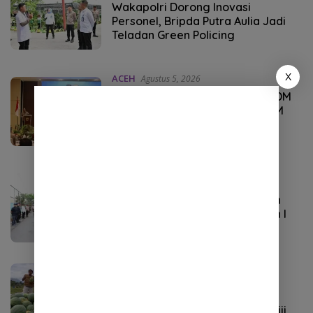
Wakapolri Dorong Inovasi
Personel, Bripda Putra Aulia Jadi
Teladan Green Policing
X
ACEH
Agustus 5, 2026
Kapolda Aceh Buka Rakernis SDM
2026, Tekankan Pentingnya SDM
Unggul untuk Pelayanan Polri
Humanis
ACEH
Agustus 5, 2026
Kapolda Aceh Tinjau Kerusakan
Rumah Dinas Aspol Lamteumen I
Diterjang Angin Kencang
EKONOMI
Agustus 5, 2026
BUMG Lamgirek Aceh Besar
Kembangkan Semangka Non Biji