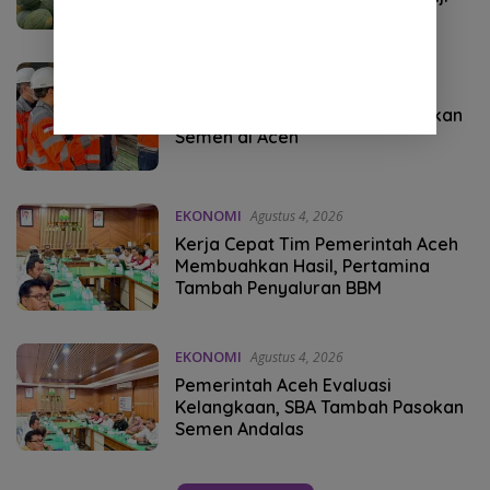
EKONOMI
Agustus 5, 2026
Dirut SIG Tinjau Langsung Pasokan
Semen di Aceh
EKONOMI
Agustus 4, 2026
Kerja Cepat Tim Pemerintah Aceh
Membuahkan Hasil, Pertamina
Tambah Penyaluran BBM
EKONOMI
Agustus 4, 2026
Pemerintah Aceh Evaluasi
Kelangkaan, SBA Tambah Pasokan
Semen Andalas