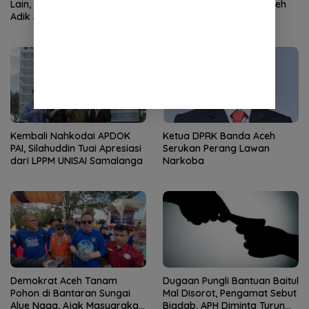
Lain, Sekda Nekat Tabrak
Komisioner Baitul Mal Aceh
Adik Sendiri!
Kembali Nahkodai APDOK
Ketua DPRK Banda Aceh
PAI, Silahuddin Tuai Apresiasi
Serukan Perang Lawan
dari LPPM UNISAI Samalanga
Narkoba
Demokrat Aceh Tanam
Dugaan Pungli Bantuan Baitul
Pohon di Bantaran Sungai
Mal Disorot, Pengamat Sebut
Alue Naga, Ajak Masyarakat
Biadab, APH Diminta Turun