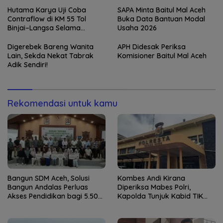
Pelajar
sebagai Pelaksana Tugas
Kapolresta Banda Aceh
Hutama Karya Uji Coba
SAPA Minta Baitul Mal Aceh
Contraflow di KM 55 Tol
Buka Data Bantuan Modal
Binjai–Langsa Selama
Usaha 2026
Pemeliharaan Jembatan
Digerebek Bareng Wanita
APH Didesak Periksa
Lain, Sekda Nekat Tabrak
Komisioner Baitul Mal Aceh
Adik Sendiri!
Rekomendasi untuk kamu
Bangun SDM Aceh, Solusi
Kombes Andi Kirana
Bangun Andalas Perluas
Diperiksa Mabes Polri,
Akses Pendidikan bagi 5.500
Kapolda Tunjuk Kabid TIK
Pelajar
sebagai Pelaksana Tugas
Kapolresta Banda Aceh