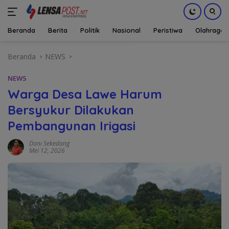
Beranda
Berita
Politik
Nasional
Peristiwa
Olahraga
Langsung
Beranda
NEWS
ke
konten
NEWS
Warga Desa Lawe Harum
Bersyukur Dilakukan
Pembangunan Irigasi
Doni Sekedang
Mei 12, 2026