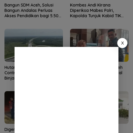
Bangun SDM Aceh, Solusi
Kombes Andi Kirana
Bangun Andalas Perluas
Diperiksa Mabes Polri,
Akses Pendidikan bagi 5.500
Kapolda Tunjuk Kabid TIK
Pelajar
sebagai Pelaksana Tugas
Kapolresta Banda Aceh
X
Hutama Karya Uji Coba
SAPA Minta Baitul Mal Aceh
Contraflow di KM 55 Tol
Buka Data Bantuan Modal
Binjai–Langsa Selama
Usaha 2026
Pemeliharaan Jembatan
Digerebek Bareng Wanita
APH Didesak Periksa