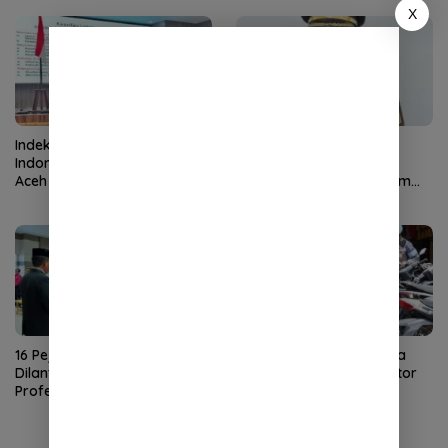
X
Indeks Potensi Terorisme
Putra Pidie Irwansyah
Indonesia Menurun, FKPT
Dipromosikan Jadi
Aceh Tekankan Tiga Strategi
Koordinator di JAM Pidum
Pencegahan
Kejaksaan Agung
16 Pejabat Pemko Sabang
Satlantas Polresta Banda
Dilantik, Sekda Tekankan
Aceh Sita 80 Sepeda Motor
Profesionalisme dan
Berknalpot Brong
Integritas