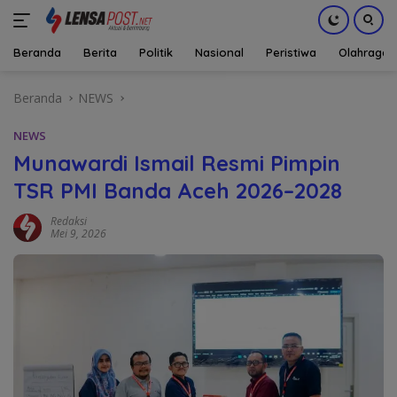
Beranda
Berita
Politik
Nasional
Peristiwa
Olahraga
Langsung
Beranda
NEWS
ke
konten
NEWS
Munawardi Ismail Resmi Pimpin
TSR PMI Banda Aceh 2026–2028
Redaksi
Mei 9, 2026