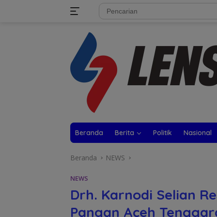
Langsung
tutup
ke
konten
Beranda
Berita
Politik
Nasional
Beranda
NEWS
NEWS
Drh. Karnodi Selian Re
Pangan Aceh Tenggar