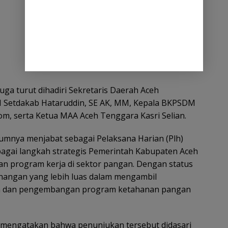
ga turut dihadiri Sekretaris Daerah Aceh
 III Setdakab Hataruddin, SE AK, MM, Kepala BKPSDM
om, serta Ketua MAA Aceh Tenggara Kasri Selian.
lumnya menjabat sebagai Pelaksana Harian (Plh)
sebagai langkah strategis Pemerintah Kabupaten Aceh
 program kerja di sektor pangan. Dengan status
enangan yang lebih luas dalam mengambil
aan dan pengembangan program ketahanan pangan
 mengatakan bahwa penunjukan tersebut didasari