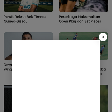
Persik Rekrut Bek Timnas
Persebaya Maksimalkan
Guinea-Bissau
Open Play dan Set Pieces
X
Dewa United Datangkan
Semen Padang FC
Winger Anyar Asal Brasil
Agendakan 5 Laga Uji Coba
Selama TC di Yogyakarta