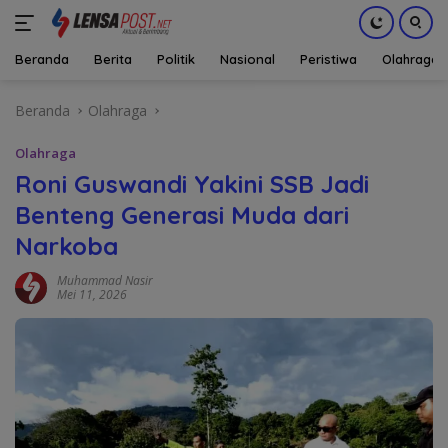
Beranda
Berita
Politik
Nasional
Peristiwa
Olahraga
Langsung
Beranda
Olahraga
ke
konten
Olahraga
Roni Guswandi Yakini SSB Jadi
Benteng Generasi Muda dari
Narkoba
Muhammad Nasir
Mei 11, 2026