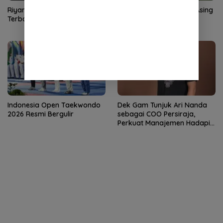
Riyandi Siap Beri Kontribusi
Persis Rekrut 2 Pemain Asing
Terbaik untuk Dewa United
Baru
Indonesia Open Taekwondo
Dek Gam Tunjuk Ari Nanda
2026 Resmi Bergulir
sebagai COO Persiraja,
Perkuat Manajemen Hadapi
Musim Baru