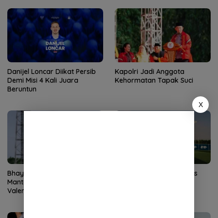
Danijel Loncar Diikat Persib
Kapolri Jadi Anggota
Demi Misi 4 Kali Juara
Kehormatan Tapak Suci
Beruntun
X
Bhayangkara FC Rekrut
Persik Rekrut Bek Timnas
Mantan Bek River Plate dan
Guinea-Bissau
Valencia