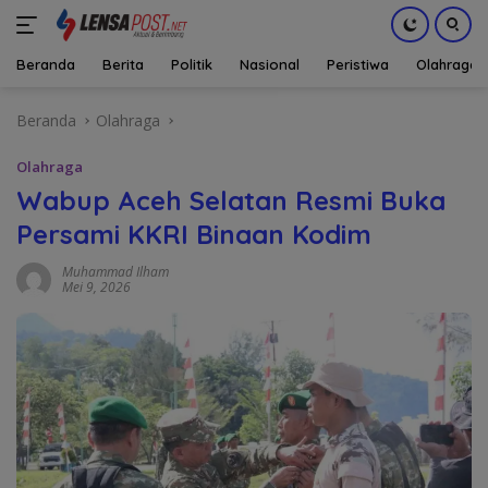
Beranda
Berita
Politik
Nasional
Peristiwa
Olahraga
Langsung
Beranda
Olahraga
ke
konten
Olahraga
Wabup Aceh Selatan Resmi Buka
Persami KKRI Binaan Kodim
Muhammad Ilham
Mei 9, 2026