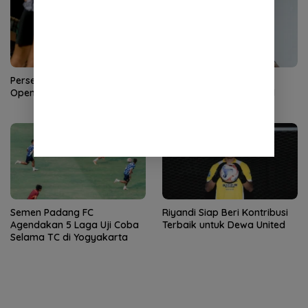
Persebaya Maksimalkan
Dewa United Datangkan
Open Play dan Set Pieces
Winger Anyar Asal Brasil
Semen Padang FC
Riyandi Siap Beri Kontribusi
Agendakan 5 Laga Uji Coba
Terbaik untuk Dewa United
Selama TC di Yogyakarta