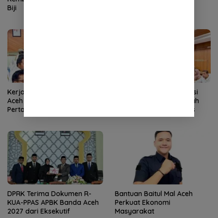
Biji
Kerja Cepat Tim Pemerintah
Pemerintah Aceh Evaluasi
Aceh Membuahkan Hasil,
Kelangkaan, SBA Tambah
Pertamina Tambah
Pasokan Semen Andalas
Penyaluran BBM
DPRK Terima Dokumen R-
Bantuan Baitul Mal Aceh
KUA-PPAS APBK Banda Aceh
Perkuat Ekonomi
2027 dari Eksekutif
Masyarakat