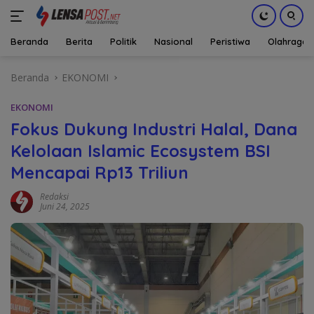
Beranda
Berita
Politik
Nasional
Peristiwa
Olahraga
Langsung
Beranda
EKONOMI
ke
konten
EKONOMI
Fokus Dukung Industri Halal, Dana
Kelolaan Islamic Ecosystem BSI
Mencapai Rp13 Triliun
Redaksi
Juni 24, 2025