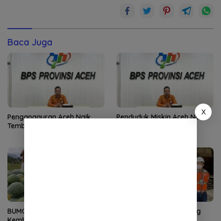
Baca Juga
X
Pengangguran Aceh Naik,
Penduduk Miskin Aceh Naik
Tembus 5,89 Persen
Jadi 12,34 Persen
BUMG Lamgirek Aceh Besar
Dirut SIG Tinjau Langsung
Kembangkan Semangka Non
Pasokan Semen di Aceh