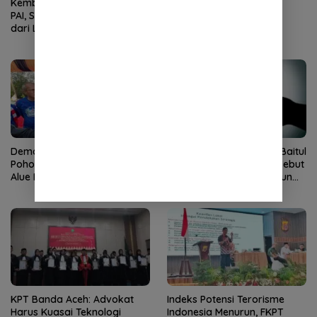
Kembali Nahkodai APDOK
Ketua DPRK Banda Aceh
PAI, Silahuddin Tuai Apresiasi
Serukan Perang Lawan
dari LPPM UNISAI Samalanga
Narkoba
Demokrat Aceh Tanam
Dugaan Pungli Bantuan Baitul
Pohon di Bantaran Sungai
Mal Disorot, Pengamat Sebut
Alue Naga, Ajak Masyarakat
Biadab, APH Diminta Turun
Peduli Lingkungan
Tangan
KPT Banda Aceh: Advokat
Indeks Potensi Terorisme
Harus Kuasai Teknologi
Indonesia Menurun, FKPT