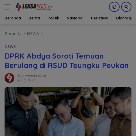
Beranda
Berita
Politik
Nasional
Peristiwa
Olahraga
Langsung
Beranda
NEWS
ke
konten
NEWS
DPRK Abdya Soroti Temuan
Berulang di RSUD Teungku Peukan
Muhammad Nasir
Juli 7, 2026