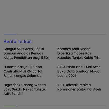
Berita Terkait
Bangun SDM Aceh, Solusi
Kombes Andi Kirana
Bangun Andalas Perluas
Diperiksa Mabes Polri,
Akses Pendidikan bagi 5.500
Kapolda Tunjuk Kabid TIK
Pelajar
sebagai Pelaksana Tugas
Kapolresta Banda Aceh
Hutama Karya Uji Coba
SAPA Minta Baitul Mal Aceh
Contraflow di KM 55 Tol
Buka Data Bantuan Modal
Binjai–Langsa Selama
Usaha 2026
Pemeliharaan Jembatan
Digerebek Bareng Wanita
APH Didesak Periksa
Lain, Sekda Nekat Tabrak
Komisioner Baitul Mal Aceh
Adik Sendiri!