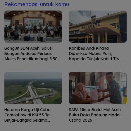
Rekomendasi untuk kamu
Bangun SDM Aceh, Solusi
Kombes Andi Kirana
Bangun Andalas Perluas
Diperiksa Mabes Polri,
Akses Pendidikan bagi 5.500
Kapolda Tunjuk Kabid TIK
Pelajar
sebagai Pelaksana Tugas
Kapolresta Banda Aceh
Hutama Karya Uji Coba
SAPA Minta Baitul Mal Aceh
Contraflow di KM 55 Tol
Buka Data Bantuan Modal
Binjai–Langsa Selama
Usaha 2026
Pemeliharaan Jembatan