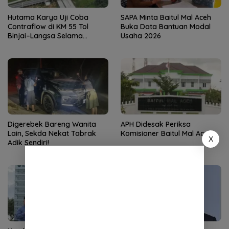
Hutama Karya Uji Coba
SAPA Minta Baitul Mal Aceh
Contraflow di KM 55 Tol
Buka Data Bantuan Modal
Binjai–Langsa Selama
Usaha 2026
Pemeliharaan Jembatan
Digerebek Bareng Wanita
APH Didesak Periksa
Lain, Sekda Nekat Tabrak
Komisioner Baitul Mal Aceh
X
Adik Sendiri!