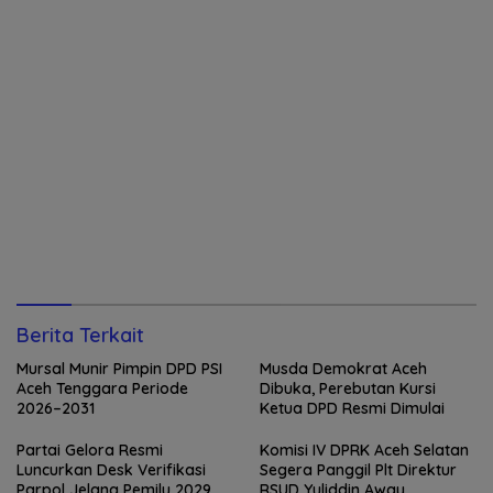
Berita Terkait
Mursal Munir Pimpin DPD PSI
Musda Demokrat Aceh
Aceh Tenggara Periode
Dibuka, Perebutan Kursi
2026–2031
Ketua DPD Resmi Dimulai
Partai Gelora Resmi
Komisi IV DPRK Aceh Selatan
Luncurkan Desk Verifikasi
Segera Panggil Plt Direktur
Parpol Jelang Pemilu 2029
RSUD Yuliddin Away