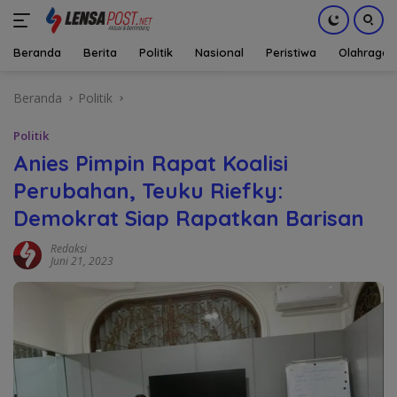
Beranda
Berita
Politik
Nasional
Peristiwa
Olahraga
Langsung
Beranda
Politik
ke
konten
Politik
Anies Pimpin Rapat Koalisi
Perubahan, Teuku Riefky:
Demokrat Siap Rapatkan Barisan
Redaksi
Juni 21, 2023