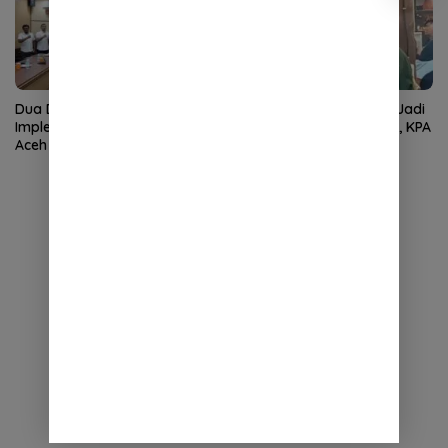
Dua Dekade MoU Helsinki,
Wan Malaya Dipercaya Jadi
Implementasi Kewenangan
Pj Ketua PA Nagan Raya, KPA
Aceh Masih Jadi Tantangan
Minta Semua Solid