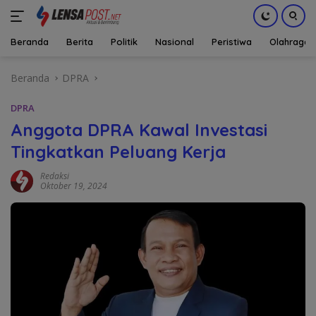
Beranda
Berita
Politik
Nasional
Peristiwa
Olahraga
Langsung
Beranda
DPRA
ke
konten
DPRA
Anggota DPRA Kawal Investasi
Tingkatkan Peluang Kerja
Redaksi
Oktober 19, 2024