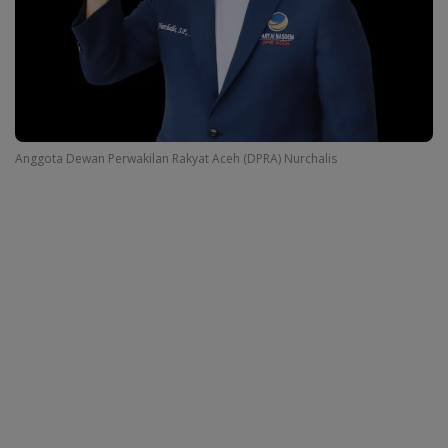
Anggota Dewan Perwakilan Rakyat Aceh (DPRA) Nurchalis