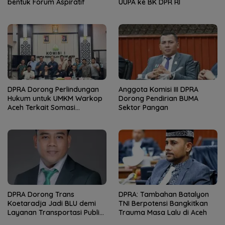
bentuk Forum Aspiratif
UUPA ke BK DPR RI
DPRA Dorong Perlindungan
Anggota Komisi III DPRA
Hukum untuk UMKM Warkop
Dorong Pendirian BUMA
Aceh Terkait Somasi
Sektor Pangan
Penayangan Nobar
DPRA Dorong Trans
DPRA: Tambahan Batalyon
Koetaradja Jadi BLU demi
TNI Berpotensi Bangkitkan
Layanan Transportasi Publik
Trauma Masa Lalu di Aceh
Lebih Fleksibel