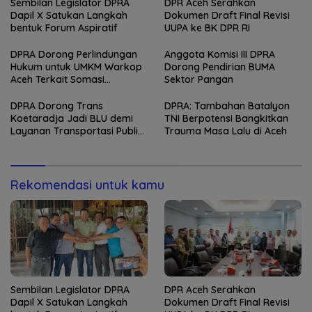
Sembilan Legislator DPRA
DPR Aceh Serahkan
Dapil X Satukan Langkah
Dokumen Draft Final Revisi
bentuk Forum Aspiratif
UUPA ke BK DPR RI
DPRA Dorong Perlindungan
Anggota Komisi III DPRA
Hukum untuk UMKM Warkop
Dorong Pendirian BUMA
Aceh Terkait Somasi
Sektor Pangan
Penayangan Nobar
DPRA Dorong Trans
DPRA: Tambahan Batalyon
Koetaradja Jadi BLU demi
TNI Berpotensi Bangkitkan
Layanan Transportasi Publik
Trauma Masa Lalu di Aceh
Lebih Fleksibel
Rekomendasi untuk kamu
Sembilan Legislator DPRA
DPR Aceh Serahkan
Dapil X Satukan Langkah
Dokumen Draft Final Revisi