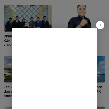
X
DPRK Terima Dokumen R-
Bantuan Baitul Mal Aceh
KUA-PPAS APBK Banda Aceh
Perkuat Ekonomi
2027 dari Eksekutif
Masyarakat
Penumpang Angkutan Udara
Kunjungan Wisman ke Aceh
dan Laut di Aceh Meningkat
Turun pada Juni 2026, TPK
pada Juni 2026
Hotel Justru Meningkat