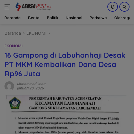
Beranda
Berita
Politik
Nasional
Peristiwa
Olahraga
Langsung
Beranda
EKONOMI
ke
konten
EKONOMI
16 Gampong di Labuhanhaji Desak
PT MKM Kembalikan Dana Desa
Rp96 Juta
Muhammad Ilham
Januari 20, 2026