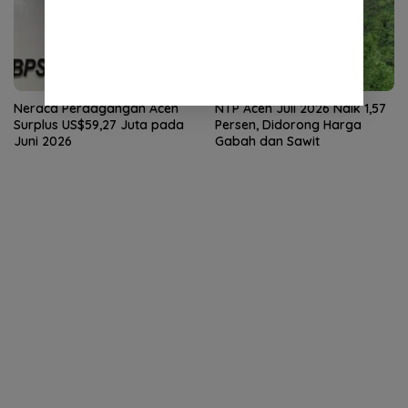
Neraca Perdagangan Aceh
NTP Aceh Juli 2026 Naik 1,57
Surplus US$59,27 Juta pada
Persen, Didorong Harga
Juni 2026
Gabah dan Sawit