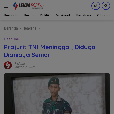
Beranda
Berita
Politik
Nasional
Peristiwa
Olahraga
Langsung
Beranda
Headline
ke
konten
Headline
Prajurit TNI Meninggal, Diduga
Dianiaya Senior
Redaksi
Januari 2, 2026