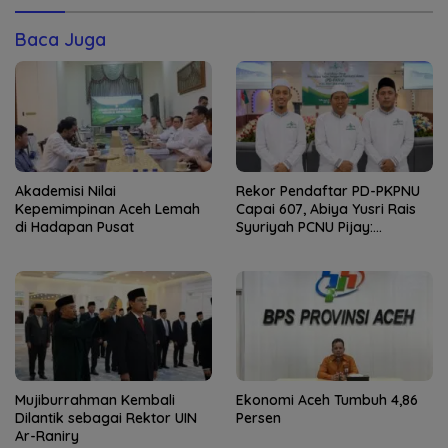
Baca Juga
Akademisi Nilai
Rekor Pendaftar PD-PKPNU
Kepemimpinan Aceh Lemah
Capai 607, Abiya Yusri Rais
di Hadapan Pusat
Syuriyah PCNU Pijay:
Kaderisasi Merupakan
Jantung Jam’iyah
Mujiburrahman Kembali
Ekonomi Aceh Tumbuh 4,86
Dilantik sebagai Rektor UIN
Persen
Ar-Raniry