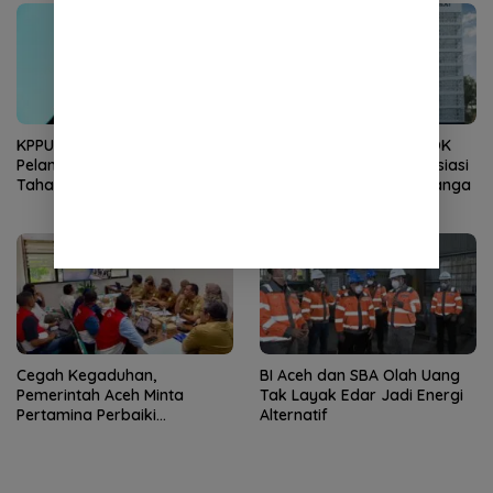
KPPU Naikkan Dugaan
Kembali Nahkodai APDOK
Pelanggaran TikTok ke
PAI, Silahuddin Tuai Apresiasi
Tahap Penyelidikan
dari LPPM UNISAI Samalanga
Cegah Kegaduhan,
BI Aceh dan SBA Olah Uang
Pemerintah Aceh Minta
Tak Layak Edar Jadi Energi
Pertamina Perbaiki
Alternatif
Pelayanan SPBU