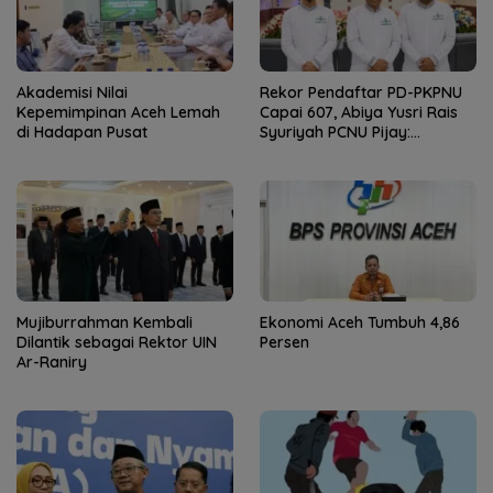
Akademisi Nilai
Rekor Pendaftar PD-PKPNU
Kepemimpinan Aceh Lemah
Capai 607, Abiya Yusri Rais
di Hadapan Pusat
Syuriyah PCNU Pijay:
Kaderisasi Merupakan
Jantung Jam’iyah
Mujiburrahman Kembali
Ekonomi Aceh Tumbuh 4,86
Dilantik sebagai Rektor UIN
Persen
Ar-Raniry