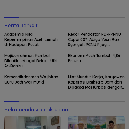
Berita Terkait
Akademisi Nilai
Rekor Pendaftar PD-PKPNU
Kepemimpinan Aceh Lemah
Capai 607, Abiya Yusri Rais
di Hadapan Pusat
Syuriyah PCNU Pijay:
Kaderisasi Merupakan
Jantung Jam’iyah
Mujiburrahman Kembali
Ekonomi Aceh Tumbuh 4,86
Dilantik sebagai Rektor UIN
Persen
Ar-Raniry
Kemendikdasmen Wajibkan
Niat Mundur Kerja, Karyawan
Guru Jadi Wali Murid
Koperasi Disiksa 5 Jam dan
Dipaksa Masturbasi dengan
Ancaman Pisau
Rekomendasi untuk kamu