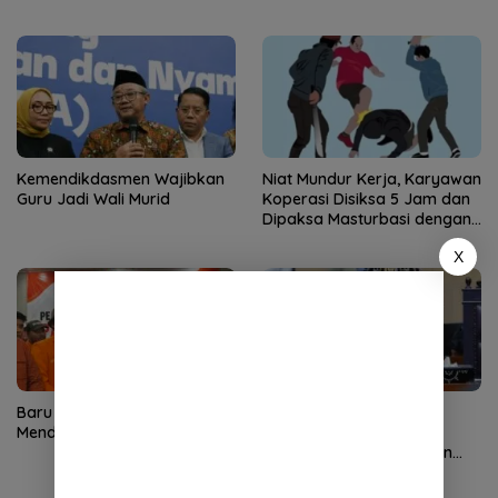
Kemendikdasmen Wajibkan
Niat Mundur Kerja, Karyawan
Guru Jadi Wali Murid
Koperasi Disiksa 5 Jam dan
Dipaksa Masturbasi dengan
Ancaman Pisau
X
Baru Satu Kandidat
Dugaan Pelibatan Anak
Mendaftar di Kongres II PNA
dalam Promosi Vape,
Tegakkan Hukum dengan
Tegas