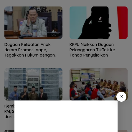
Dugaan Pelibatan Anak
KPPU Naikkan Dugaan
dalam Promosi Vape,
Pelanggaran TikTok ke
Tegakkan Hukum dengan
Tahap Penyelidikan
Tegas
X
Kembali Nahkodai APDOK
Cegah Kegaduhan,
PAI, Silahuddin Tuai Apresiasi
Pemerintah Aceh Minta
dari LPPM UNISAI Samalanga
Pertamina Perbaiki
Pelayanan SPBU