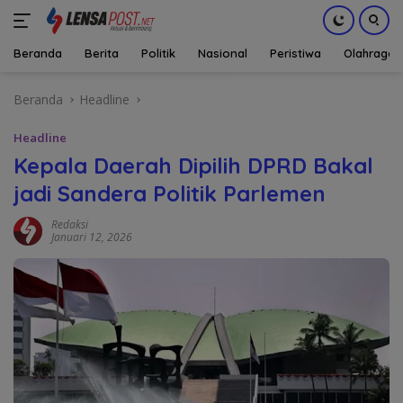
Beranda
Berita
Politik
Nasional
Peristiwa
Olahraga
Langsung
Beranda
Headline
ke
konten
Headline
Kepala Daerah Dipilih DPRD Bakal
jadi Sandera Politik Parlemen
Redaksi
Januari 12, 2026