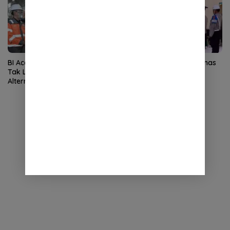
BI Aceh dan SBA Olah Uang
Polisi Perampok Toko Emas
Tak Layak Edar Jadi Energi
di Aceh Selatan Dipecat
Alternatif