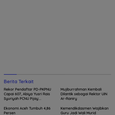
Berita Terkait
Rekor Pendaftar PD-PKPNU
Mujiburrahman Kembali
Capai 607, Abiya Yusri Rais
Dilantik sebagai Rektor UIN
Syuriyah PCNU Pijay:
Ar-Raniry
Kaderisasi Merupakan
Jantung Jam’iyah
Ekonomi Aceh Tumbuh 4,86
Kemendikdasmen Wajibkan
Persen
Guru Jadi Wali Murid