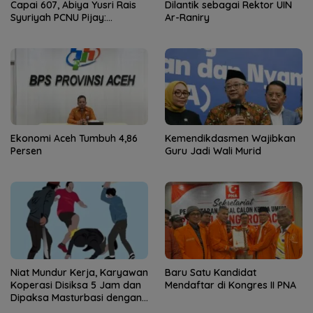
Capai 607, Abiya Yusri Rais
Dilantik sebagai Rektor UIN
Syuriyah PCNU Pijay:
Ar-Raniry
Kaderisasi Merupakan
Jantung Jam’iyah
Ekonomi Aceh Tumbuh 4,86
Kemendikdasmen Wajibkan
Persen
Guru Jadi Wali Murid
Niat Mundur Kerja, Karyawan
Baru Satu Kandidat
Koperasi Disiksa 5 Jam dan
Mendaftar di Kongres II PNA
Dipaksa Masturbasi dengan
Ancaman Pisau