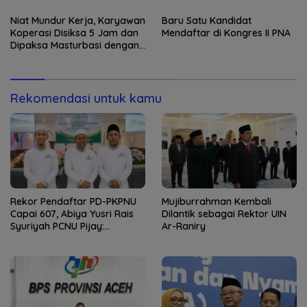
Niat Mundur Kerja, Karyawan
Baru Satu Kandidat
Koperasi Disiksa 5 Jam dan
Mendaftar di Kongres II PNA
Dipaksa Masturbasi dengan
Ancaman Pisau
Rekomendasi untuk kamu
Rekor Pendaftar PD-PKPNU
Mujiburrahman Kembali
Capai 607, Abiya Yusri Rais
Dilantik sebagai Rektor UIN
Syuriyah PCNU Pijay:
Ar-Raniry
Kaderisasi Merupakan
Jantung Jam’iyah