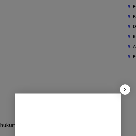
P
K
D
B
A
P
X
hukuman cambuk terdiri dari empat kasus jarimah