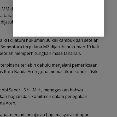
sial MM dan M masing-masing dijatuhi hukuman 30
sa tahanan menjadi 28 kali cambukan. Sementara
 dijatuhi hukuman 25 kali cambuk, dikurangi masa
a RH dijatuhi hukuman 30 kali cambuk dan setelah
. Sementara terpidana MZ dijatuhi hukuman 10 kali
 setelah memperhitungkan masa tahanan.
terpidana terlebih dahulu menjalani pemeriksaan
s Kota Banda Aceh guna memastikan kondisi fisik
.
bbi Sandri, S.H., M.H., menegaskan bahwa
kan bagian dari komitmen dalam penegakan
da Aceh.
apat menjadi pelajaran bagi masyarakat agar