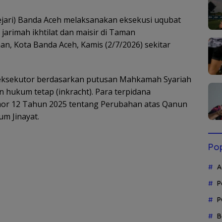
jari) Banda Aceh melaksanakan eksekusi uqubat
arimah ikhtilat dan maisir di Taman
n, Kota Banda Aceh, Kamis (2/7/2026) sekitar
a eksekutor berdasarkan putusan Mahkamah Syariah
 hukum tetap (inkracht). Para terpidana
or 12 Tahun 2025 tentang Perubahan atas Qanun
m Jinayat.
Pop
A
P
P
B