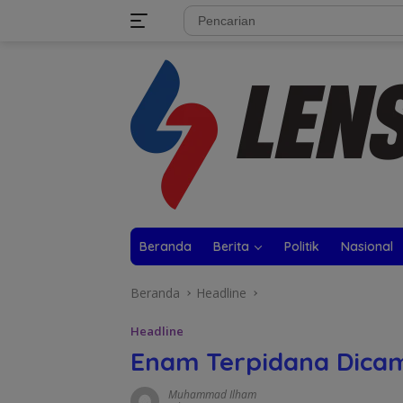
Langsung
tutup
ke
konten
Beranda
Berita
Politik
Nasional
Beranda
Headline
Headline
Enam Terpidana Dica
Muhammad Ilham