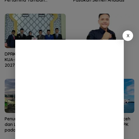
Pertamina Tambah
Pasokan Semen Andalas
Penyaluran BBM
X
DPRK Terima Dokumen R-
Bantuan Baitul Mal Aceh
KUA-PPAS APBK Banda Aceh
Perkuat Ekonomi
2027 dari Eksekutif
Masyarakat
Penumpang Angkutan Udara
Kunjungan Wisman ke Aceh
dan Laut di Aceh Meningkat
Turun pada Juni 2026, TPK
pada Juni 2026
Hotel Justru Meningkat