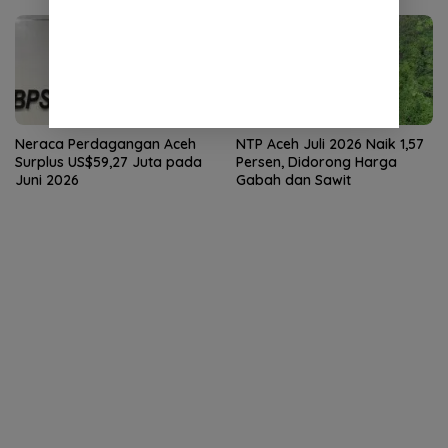
Neraca Perdagangan Aceh
NTP Aceh Juli 2026 Naik 1,57
Surplus US$59,27 Juta pada
Persen, Didorong Harga
Juni 2026
Gabah dan Sawit