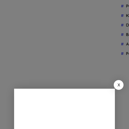
P
K
D
B
A
P
X