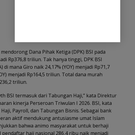
 mendorong Dana Pihak Ketiga (DPK) BSI pada
di Rp376,8 triliun. Tak hanya tinggi, DPK BSI
di mana Giro naik 24,17% (YOY) menjadi Rp71,7
Y) menjadi Rp164,5 triliun. Total dana murah
6,2 triliun.
h BSI termasuk dari Tabungan Haji,’’ kata Direktur
an kinerja Perseroan Triwulan I 2026. BSI, kata
aji, Payroll, dan Tabungan Bisnis. Sebagai bank
rperan aktif mendukung antusiasme umat Islam
unjukkan bahwa animo masyarakat untuk berhaji
pendaftar haji nasional 286,4 ribu naik menjadi