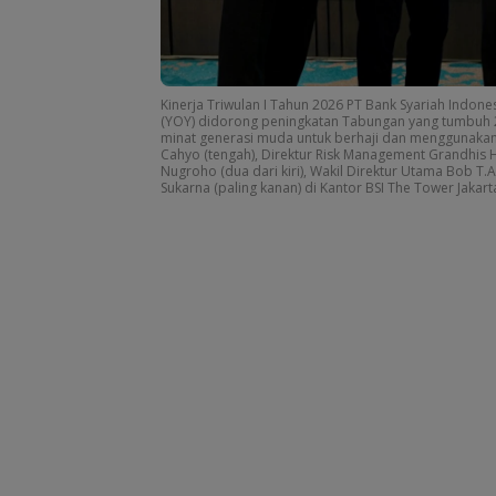
Kinerja Triwulan I Tahun 2026 PT Bank Syariah Indonesi
(YOY) didorong peningkatan Tabungan yang tumbuh 20,1
minat generasi muda untuk berhaji dan menggunakan 
Cahyo (tengah), Direktur Risk Management Grandhis H
Nugroho (dua dari kiri), Wakil Direktur Utama Bob T.A
Sukarna (paling kanan) di Kantor BSI The Tower Jakarta