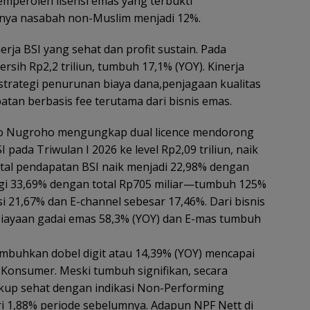
mperoleh lisensi emas yang terbukti
iknya nasabah non-Muslim menjadi 12%.
erja BSI yang sehat dan profit sustain. Pada
sih Rp2,2 triliun, tumbuh 17,1% (YOY). Kinerja
 strategi penurunan biaya dana,penjagaan kualitas
an berbasis fee terutama dari bisnis emas.
hyo Nugroho mengungkap dual licence mendorong
pada Triwulan I 2026 ke level Rp2,09 triliun, naik
otal pendapatan BSI naik menjadi 22,98% dengan
nggi 33,69% dengan total Rp705 miliar—tumbuh 125%
i 21,67% dan E-channel sebesar 17,46%. Dari bisnis
ayaan gadai emas 58,3% (YOY) dan E-mas tumbuh
umbuhkan dobel digit atau 14,39% (YOY) mencapai
 Konsumer. Meski tumbuh signifikan, secara
ukup sehat dengan indikasi Non-Performing
i 1,88% periode sebelumnya. Adapun NPF Nett di