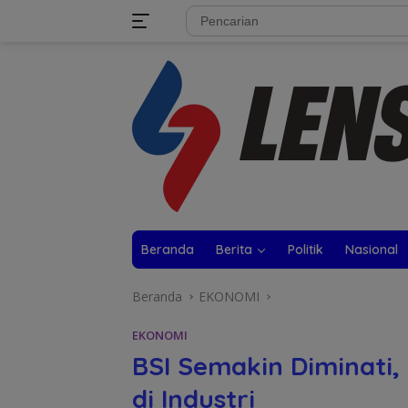
Langsung
tutup
ke
konten
Beranda
Berita
Politik
Nasional
Beranda
EKONOMI
EKONOMI
BSI Semakin Diminati
di Industri