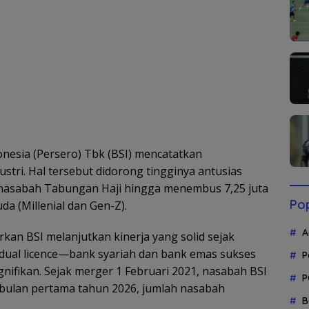
esia (Persero) Tbk (BSI) mencatatkan
stri. Hal tersebut didorong tingginya antusias
 nasabah Tabungan Haji hingga menembus 7,25 juta
Pop
a (Millenial dan Gen-Z).
A
n BSI melanjutkan kinerja yang solid sejak
dual licence—bank syariah dan bank emas sukses
P
ifikan. Sejak merger 1 Februari 2021, nasabah BSI
P
 bulan pertama tahun 2026, jumlah nasabah
B