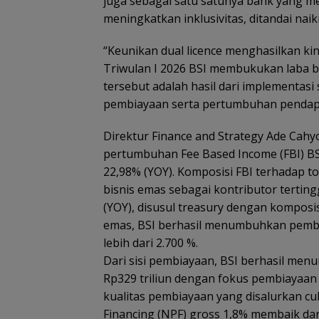
juga sebagai satu satunya bank yang me
meningkatkan inklusivitas, ditandai na
“Keunikan dual licence menghasilkan kin
Triwulan I 2026 BSI membukukan laba ber
tersebut adalah hasil dari implementasi
pembiayaan serta pertumbuhan pendapat
Direktur Finance and Strategy Ade Ca
pertumbuhan Fee Based Income (FBI) BSI 
22,98% (YOY). Komposisi FBI terhadap t
bisnis emas sebagai kontributor terti
(YOY), disusul treasury dengan komposis
emas, BSI berhasil menumbuhkan pembi
lebih dari 2.700 %.
Dari sisi pembiayaan, BSI berhasil men
Rp329 triliun dengan fokus pembiayaan
kualitas pembiayaan yang disalurkan c
Financing (NPF) gross 1,8% membaik dar