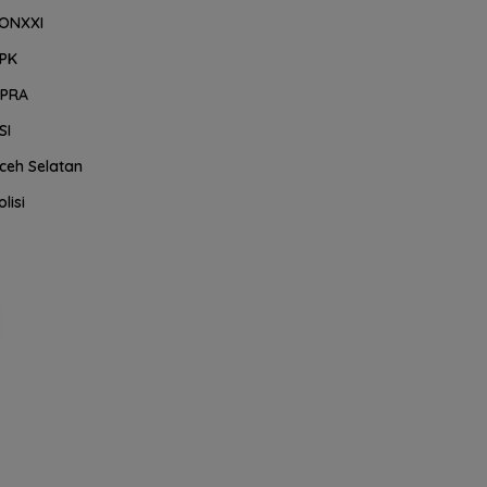
ONXXI
PK
PRA
SI
ceh Selatan
olisi