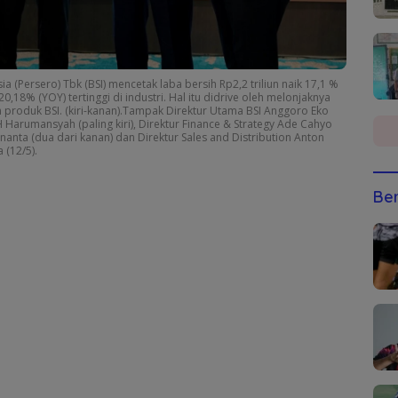
a (Persero) Tbk (BSI) mencetak laba bersih Rp2,2 triliun naik 17,1 %
8% (YOY) tertinggi di industri. Hal itu didrive oleh melonjaknya
produk BSI. (kiri-kanan).Tampak Direktur Utama BSI Anggoro Eko
 Harumansyah (paling kiri), Direktur Finance & Strategy Ade Cahyo
nanta (dua dari kanan) dan Direktur Sales and Distribution Anton
 (12/5).
Ber