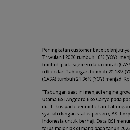
Peningkatan customer base selanjutnya
Triwulan I 2026 tumbuh 18% (YOY), menja
tumbuh pada segmen dana murah (CASA) 
triliun dan Tabungan tumbuh 20,18% (YO
(CASA) tumbuh 21,36% (YOY) menjadi Rp23
“Tabungan saat ini menjadi engine growt
Utama BSI Anggoro Eko Cahyo pada papar
dia, fokus pada penumbuhan Tabungan H
syariah dengan status persero, BSI be
Indonesia untuk berhaji. Data BSI men
terus melonjak di mana pada tahun 2023 