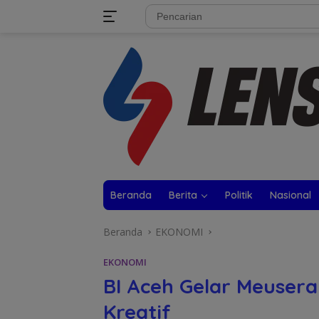
Langsung
tutup
ke
konten
Beranda
Berita
Politik
Nasional
Beranda
EKONOMI
EKONOMI
BI Aceh Gelar Meuser
Kreatif