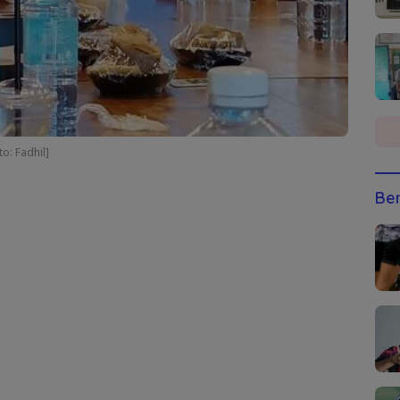
o: Fadhil]
Ber