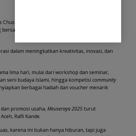
us Chusaini, menjelaskan bahwa
Meuseraya
bukan
g bersama bagi masyarakat, pelaku usaha, hingga
asi dalam meningkatkan kreativitas, inovasi, dan
ama lima hari, mulai dari workshop dan seminar,
an seni budaya Islami, hingga kompetisi
community
enyiapkan berbagai hadiah dan voucher menarik
i dan promosi usaha,
Meuseraya 2025
turut
Aceh, Rafli Kande.
uas, karena ini bukan hanya hiburan, tapi juga