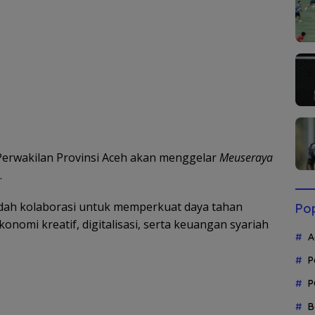
Perwakilan Provinsi Aceh akan menggelar
Meuseraya
.
adah kolaborasi untuk memperkuat daya tahan
Pop
omi kreatif, digitalisasi, serta keuangan syariah
A
P
P
B