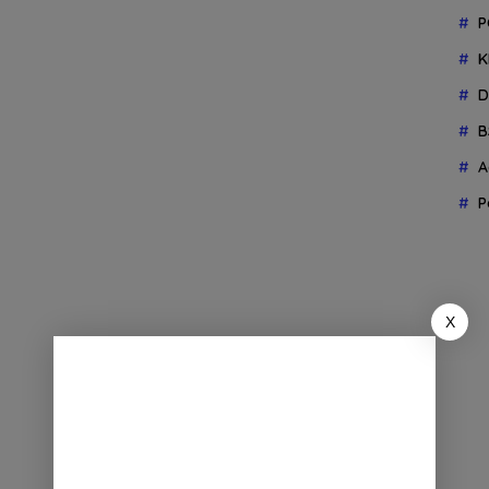
P
K
D
B
A
P
X