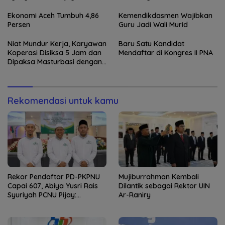
Kaderisasi Merupakan
Jantung Jam’iyah
Ekonomi Aceh Tumbuh 4,86
Kemendikdasmen Wajibkan
Persen
Guru Jadi Wali Murid
Niat Mundur Kerja, Karyawan
Baru Satu Kandidat
Koperasi Disiksa 5 Jam dan
Mendaftar di Kongres II PNA
Dipaksa Masturbasi dengan
Ancaman Pisau
Rekomendasi untuk kamu
Rekor Pendaftar PD-PKPNU
Mujiburrahman Kembali
Capai 607, Abiya Yusri Rais
Dilantik sebagai Rektor UIN
Syuriyah PCNU Pijay:
Ar-Raniry
Kaderisasi Merupakan
Jantung Jam’iyah