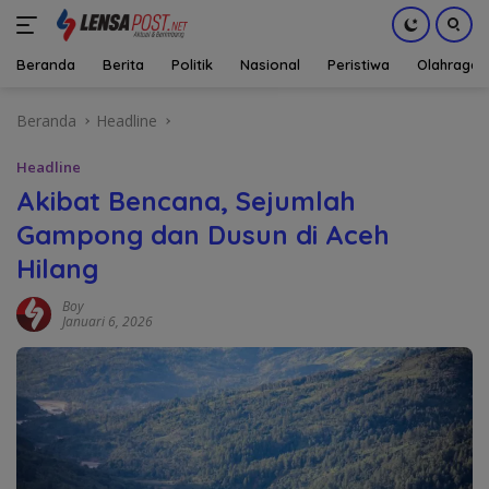
Beranda
Berita
Politik
Nasional
Peristiwa
Olahraga
Langsung
Beranda
Headline
ke
konten
Headline
Akibat Bencana, Sejumlah
Gampong dan Dusun di Aceh
Hilang
Boy
Januari 6, 2026