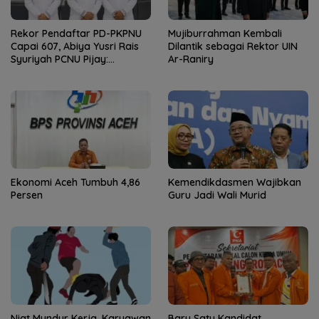
Rekor Pendaftar PD-PKPNU
Mujiburrahman Kembali
Capai 607, Abiya Yusri Rais
Dilantik sebagai Rektor UIN
Syuriyah PCNU Pijay:
Ar-Raniry
Kaderisasi Merupakan
Jantung Jam’iyah
Ekonomi Aceh Tumbuh 4,86
Kemendikdasmen Wajibkan
Persen
Guru Jadi Wali Murid
Niat Mundur Kerja, Karyawan
Baru Satu Kandidat