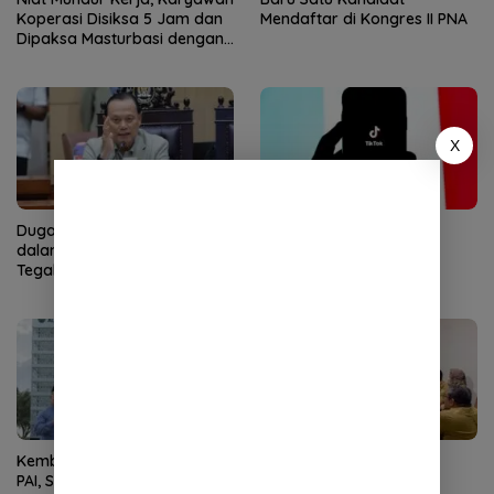
Koperasi Disiksa 5 Jam dan
Mendaftar di Kongres II PNA
Dipaksa Masturbasi dengan
Ancaman Pisau
X
Dugaan Pelibatan Anak
KPPU Naikkan Dugaan
dalam Promosi Vape,
Pelanggaran TikTok ke
Tegakkan Hukum dengan
Tahap Penyelidikan
Tegas
Kembali Nahkodai APDOK
Cegah Kegaduhan,
PAI, Silahuddin Tuai Apresiasi
Pemerintah Aceh Minta