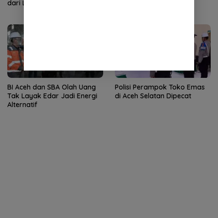
dari LPPM UNISAI Samalanga
Pertamina Perbaiki
Pelayanan SPBU
BI Aceh dan SBA Olah Uang
Polisi Perampok Toko Emas
Tak Layak Edar Jadi Energi
di Aceh Selatan Dipecat
Alternatif