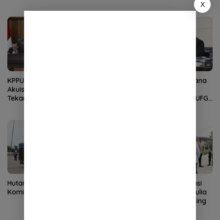
Jembatan Aspirasi Buruh
X
KPPU Batalkan Perkara
KPPU Gelar Sidang Perdana
Akuisisi PT MCP Indo Utama,
Dugaan Keterlambatan
Tekankan Kepastian Hukum
Notifikasi Akuisisi oleh MUFG
Bank
Hutama Karya Tegaskan
Wakapolri Dorong Inovasi
Komitmen Zero ODOL
Personel, Bripda Putra Aulia
Jadi Teladan Green Policing