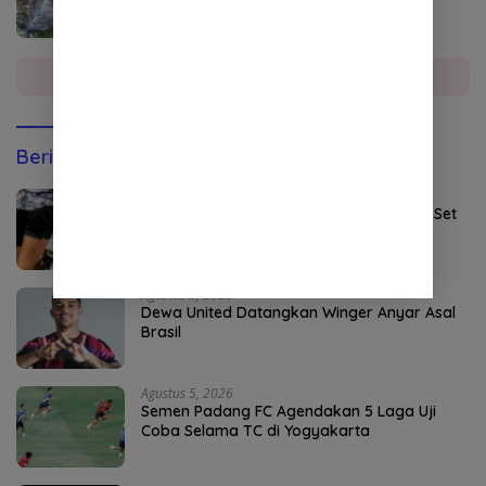
Diduga Diambil Alih Oknum
Selengkapnya
Berita Olahraga
Agustus 5, 2026
Persebaya Maksimalkan Open Play dan Set
Pieces
Agustus 5, 2026
Dewa United Datangkan Winger Anyar Asal
Brasil
Agustus 5, 2026
Semen Padang FC Agendakan 5 Laga Uji
Coba Selama TC di Yogyakarta