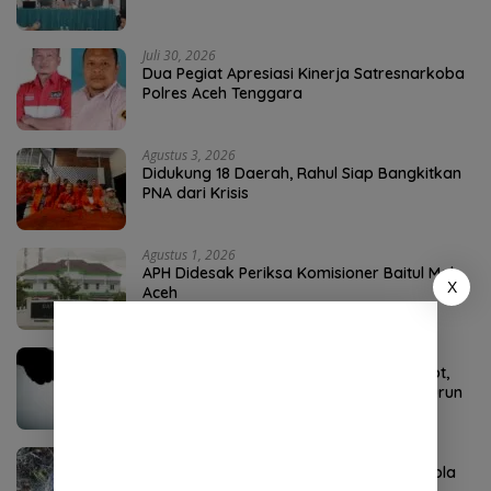
Juli 30, 2026
Dua Pegiat Apresiasi Kinerja Satresnarkoba
Polres Aceh Tenggara
Agustus 3, 2026
Didukung 18 Daerah, Rahul Siap Bangkitkan
PNA dari Krisis
Agustus 1, 2026
APH Didesak Periksa Komisioner Baitul Mal
X
Aceh
Juli 31, 2026
Dugaan Pungli Bantuan Baitul Mal Disorot,
Pengamat Sebut Biadab, APH Diminta Turun
Tangan
Agustus 4, 2026
P3-TGAI Aceh Tenggara Disorot, Swakelola