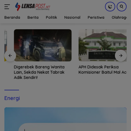
Beranda
Berita
Politik
Nasional
Peristiwa
Olahraga
Langsung
ke
konten
Digerebek Bareng Wanita
APH Didesak Periksa
Lain, Sekda Nekat Tabrak
Komisioner Baitul Mal Aceh
Adik Sendiri!
Energi