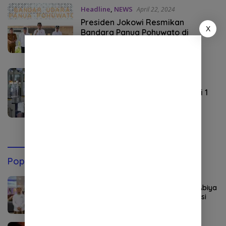
Headline
,
NEWS
April 22, 2024
Presiden Jokowi Resmikan
X
Bandara Panua Pohuwato di
Gorontalo
Pariwisata
Februari 1, 2024
Wisman ke Indonesia Lebih dari 1
Juta Kunjungan
Popular Post
Agustus 6, 2026
Rekor Pendaftar PD-PKPNU Capai 607, Abiya
Yusri Rais Syuriyah PCNU Pijay: Kaderisasi
Merupakan Jantung Jam’iyah
Agustus 8, 2026