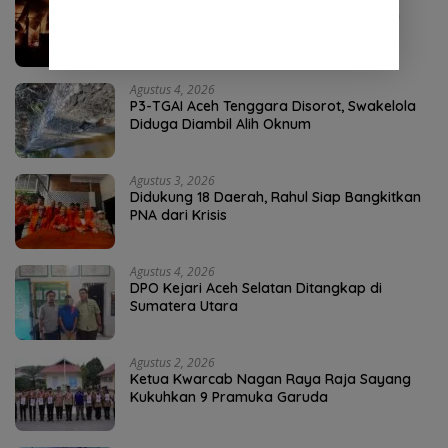
Kebakaran Hebat Landa Ponpes di Aceh
Tenggara, 36 Santri Terdampak
Agustus 4, 2026
P3-TGAI Aceh Tenggara Disorot, Swakelola
Diduga Diambil Alih Oknum
Agustus 3, 2026
Didukung 18 Daerah, Rahul Siap Bangkitkan
PNA dari Krisis
Agustus 4, 2026
DPO Kejari Aceh Selatan Ditangkap di
Sumatera Utara
Agustus 2, 2026
Ketua Kwarcab Nagan Raya Raja Sayang
Kukuhkan 9 Pramuka Garuda