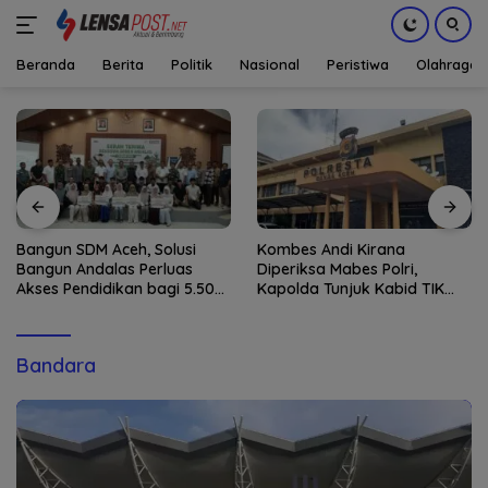
Beranda
Berita
Politik
Nasional
Peristiwa
Olahraga
Langsung
ke
konten
Bangun SDM Aceh, Solusi
Kombes Andi Kirana
Bangun Andalas Perluas
Diperiksa Mabes Polri,
Akses Pendidikan bagi 5.500
Kapolda Tunjuk Kabid TIK
Pelajar
sebagai Pelaksana Tugas
Kapolresta Banda Aceh
Bandara