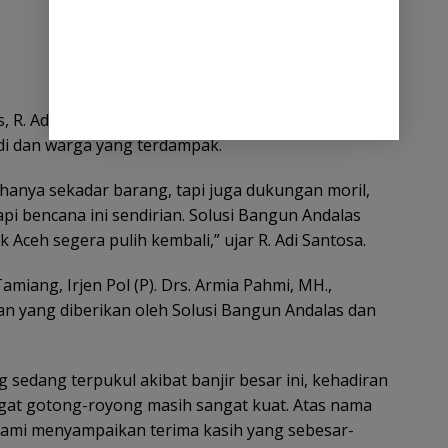
, R. Adi Santosa menyampaikan keprihatinan yang
di dan warga yang terdampak.
hanya sekadar barang, tapi juga dukungan moril,
i bencana ini sendirian. Solusi Bangun Andalas
Aceh segera pulih kembali,” ujar R. Adi Santosa.
miang, Irjen Pol (P). Drs. Armia Pahmi, MH.,
n yang diberikan oleh Solusi Bangun Andalas dan
 sedang terpukul akibat banjir besar ini, kehadiran
gat gotong-royong masih sangat kuat. Atas nama
ami menyampaikan terima kasih yang sebesar-