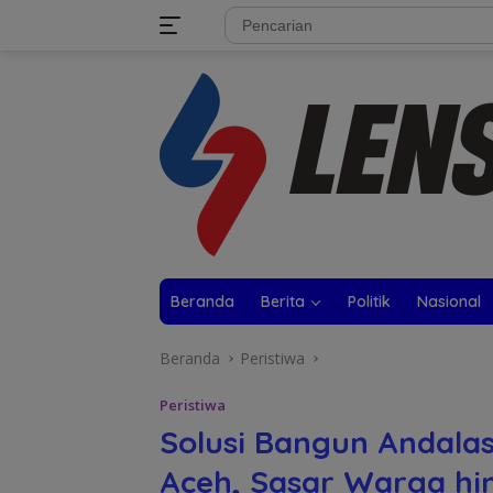
Langsung
tutup
ke
konten
Beranda
Berita
Politik
Nasional
Beranda
Peristiwa
Peristiwa
Solusi Bangun Andalas
Aceh, Sasar Warga h