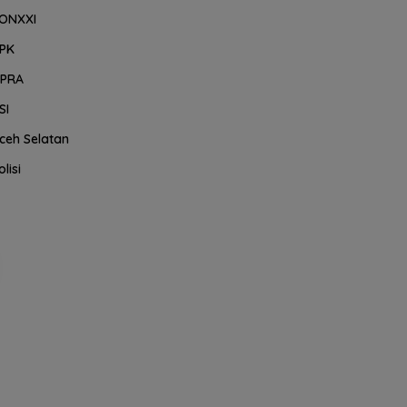
ONXXI
PK
PRA
SI
ceh Selatan
olisi