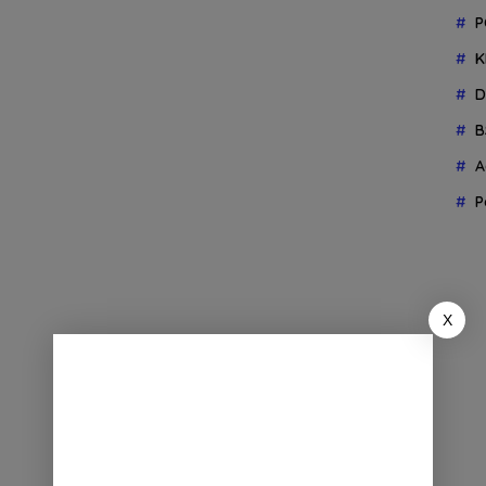
P
K
D
B
A
P
X