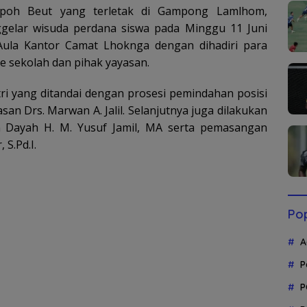
oh Beut yang terletak di Gampong Lamlhom,
gelar wisuda perdana siswa pada Minggu 11 Juni
 Aula Kantor Camat Lhoknga dengan dihadiri para
te sekolah dan pihak yayasan.
tri yang ditandai dengan prosesi pemindahan posisi
san Drs. Marwan A. Jalil. Selanjutnya juga dilakukan
n Dayah H. M. Yusuf Jamil, MA serta pemasangan
 S.Pd.I.
Pop
A
P
P