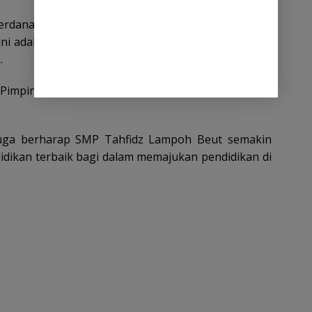
rdana itu sebagai ajang promosi sekolah dalam
mni adalah promosi dayah yang paling bagus melalui
.
Pimpinan Dayah H. M. Yusuf Jamil, MA dan Kepala
juga berharap SMP Tahfidz Lampoh Beut semakin
dikan terbaik bagi dalam memajukan pendidikan di