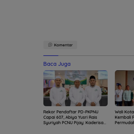
Komentar
Baca Juga
Rekor Pendaftar PD-PKPNU
Wali Kot
Capai 607, Abiya Yusri Rais
Kembali 
Syuriyah PCNU Pijay: Kaderisasi
Permudah
Merupakan Jantung Jam’iyah
Pulau We