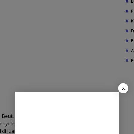
B
P
K
D
B
A
P
X
eut, Drs. Marwan A. Jalil, dalam sambutannya
enyelesaikan pendidikan di sekolah tersebut dapat
i di luar dan mampu bersaing dengan baik.