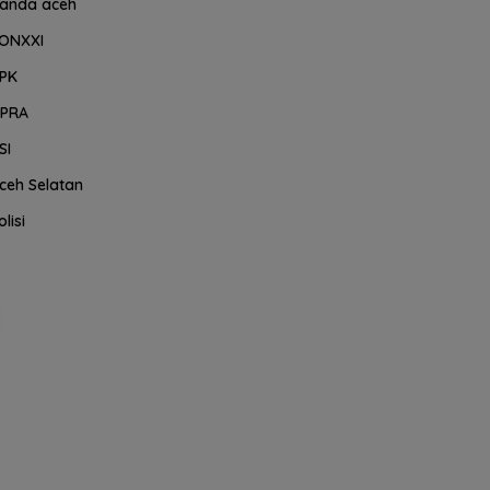
anda aceh
ONXXI
PK
PRA
SI
ceh Selatan
olisi