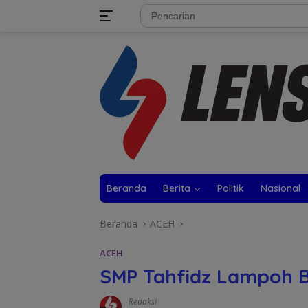
Langsung
tutup
ke
konten
Beranda
Berita
Politik
Nasional
Beranda
ACEH
ACEH
SMP Tahfidz Lampoh B
Redaksi