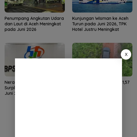
Penumpang Angkutan Udara
Kunjungan Wisman ke Aceh
dan Laut di Aceh Meningkat
Turun pada Juni 2026, TPK
pada Juni 2026
Hotel Justru Meningkat
X
Neraca Perdagangan Aceh
NTP Aceh Juli 2026 Naik 1,57
Surplus US$59,27 Juta pada
Persen, Didorong Harga
Juni 2026
Gabah dan Sawit