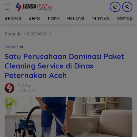
Beranda
Berita
Politik
Nasional
Peristiwa
Olahraga
Langsung
Beranda
EKONOMI
ke
konten
EKONOMI
Satu Perusahaan Dominasi Paket
Cleaning Service di Dinas
Peternakan Aceh
Redaksi
Juli 4, 2026